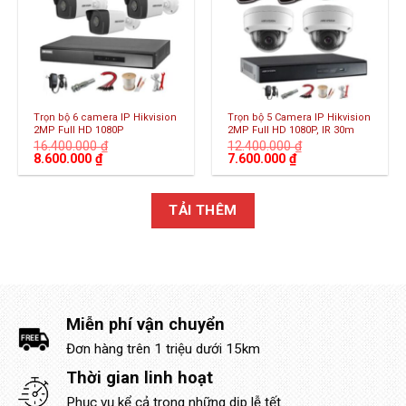
Trọn bộ 6 camera IP Hikvision
Trọn bộ 5 Camera IP Hikvision
2MP Full HD 1080P
2MP Full HD 1080P, IR 30m
16.400.000
₫
12.400.000
₫
Giá
Giá
Giá
Giá
8.600.000
₫
7.600.000
₫
gốc
hiện
gốc
hiện
là:
tại
là:
tại
16.400.000 ₫.
là:
12.400.000 ₫.
là:
8.600.000 ₫.
7.600.000 ₫.
TẢI THÊM
Miễn phí vận chuyển
Đơn hàng trên 1 triệu dưới 15km
Thời gian linh hoạt
Phục vụ kể cả trong những dịp lễ tết