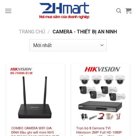
Bỏ
qua
nội
dung
TRANG CHỦ
/
CAMERA - THIẾT BỊ AN NINH
COMBO CAMERA WIFI GIA
Trọn bộ 8 Camera TVI
ĐÌNH Đầu ghi wifi mini NVS
Hikvision 2MP Full HD 1080P