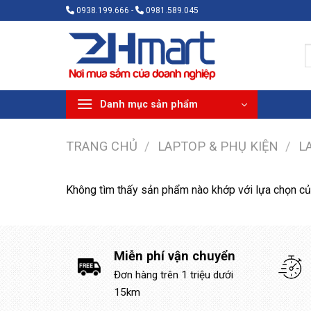
Bỏ
0938.199.666 -
0981.589.045
qua
nội
T
dung
k
Danh mục sản phẩm
TRANG CHỦ
/
LAPTOP & PHỤ KIỆN
/
L
Không tìm thấy sản phẩm nào khớp với lựa chọn củ
Miễn phí vận chuyển
Đơn hàng trên 1 triệu dưới
15km