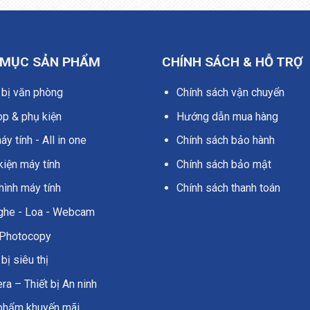
 MỤC SẢN PHẨM
CHÍNH SÁCH & HỖ TRỢ
 bị văn phòng
Chính sách vận chuyển
op & phụ kiện
Hướng dẫn mua hàng
y tính - All in one
Chính sách bảo hành
kiện máy tính
Chính sách bảo mật
hình máy tính
Chính sách thanh toán
nghe - Loa - Webcam
Photocopy
 bị siêu thị
a – Thiết bị An ninh
phẩm khuyến mãi