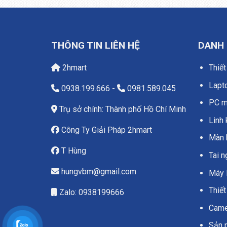
THÔNG TIN LIÊN HỆ
DANH
2hmart
Thiết
Lapt
0938.199.666
-
0981.589.045
PC má
Trụ sở chính: Thành phố Hồ Chí Minh
Linh 
Công Ty Giải Pháp 2hmart
Màn 
T Hùng
Tai 
hungvbm@gmail.com
Máy 
Thiết
Zalo: 0938199666
Camer
Sản 