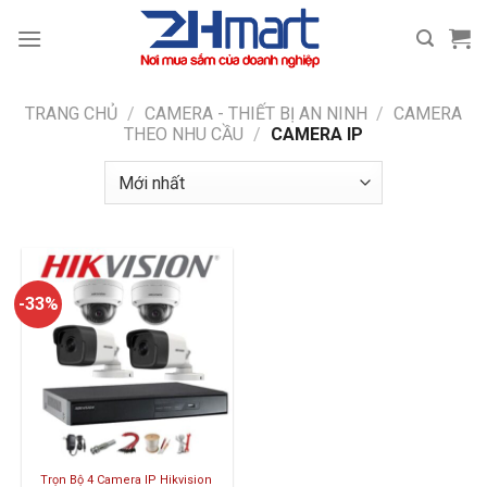
Bỏ
qua
nội
dung
TRANG CHỦ
/
CAMERA - THIẾT BỊ AN NINH
/
CAMERA
THEO NHU CẦU
/
CAMERA IP
-33%
Trọn Bộ 4 Camera IP Hikvision