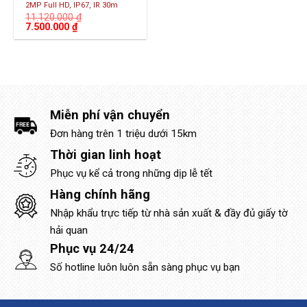
2MP Full HD, IP67, IR 30m
11.120.000
₫
Giá
Giá
7.500.000
₫
gốc
hiện
là:
tại
11.120.000 ₫.
là:
7.500.000 ₫.
Miễn phí vận chuyển
Đơn hàng trên 1 triệu dưới 15km
Thời gian linh hoạt
Phục vụ kể cả trong những dịp lễ tết
Hàng chính hãng
Nhập khẩu trực tiếp từ nhà sản xuất & đầy đủ giấy tờ
hải quan
Phục vụ 24/24
Số hotline luôn luôn sẵn sàng phục vụ bạn