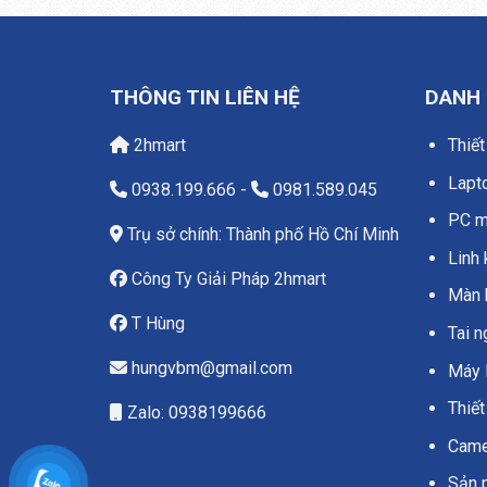
THÔNG TIN LIÊN HỆ
DANH
2hmart
Thiết
Lapt
0938.199.666
-
0981.589.045
PC má
Trụ sở chính: Thành phố Hồ Chí Minh
Linh 
Công Ty Giải Pháp 2hmart
Màn 
T Hùng
Tai 
hungvbm@gmail.com
Máy 
Thiết
Zalo: 0938199666
Camer
Sản 