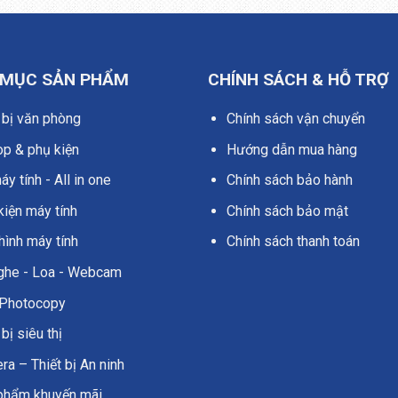
 MỤC SẢN PHẨM
CHÍNH SÁCH & HỖ TRỢ
 bị văn phòng
Chính sách vận chuyển
op & phụ kiện
Hướng dẫn mua hàng
y tính - All in one
Chính sách bảo hành
kiện máy tính
Chính sách bảo mật
hình máy tính
Chính sách thanh toán
nghe - Loa - Webcam
Photocopy
 bị siêu thị
a – Thiết bị An ninh
phẩm khuyến mãi