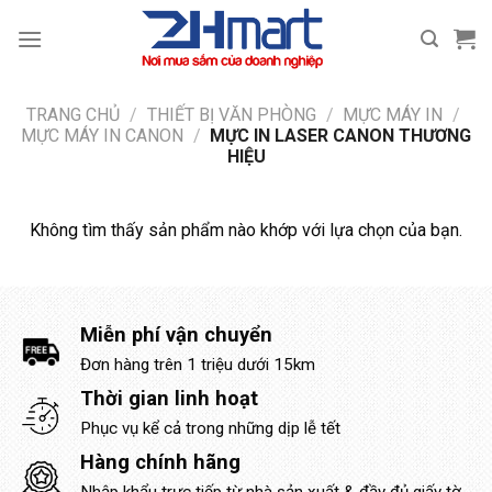
Bỏ
qua
nội
dung
TRANG CHỦ
/
THIẾT BỊ VĂN PHÒNG
/
MỰC MÁY IN
/
MỰC MÁY IN CANON
/
MỰC IN LASER CANON THƯƠNG
HIỆU
Không tìm thấy sản phẩm nào khớp với lựa chọn của bạn.
Miễn phí vận chuyển
Đơn hàng trên 1 triệu dưới 15km
Thời gian linh hoạt
Phục vụ kể cả trong những dịp lễ tết
Hàng chính hãng