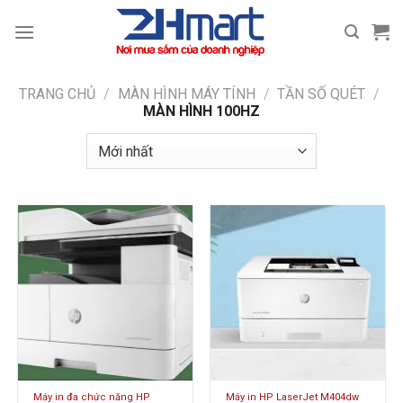
Bỏ
qua
nội
dung
TRANG CHỦ
/
MÀN HÌNH MÁY TÍNH
/
TẦN SỐ QUÉT
/
MÀN HÌNH 100HZ
Máy in đa chức năng HP
Máy in HP LaserJet M404dw