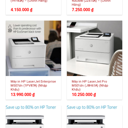
(9YF83A) – (Chính Hãng)
4003dw (2Z610A) – (Chính
Hãng)
4.150.000
₫
7.250.000
₫
Máy in HP LaserJet Enterprise
Máy in HP LaserJet Pro
M507dn (1PV87A) (Nhập
M501dn (J8H61A) (Nhập
Khẩu)
Khẩu)
13.990.000
₫
10.250.000
₫