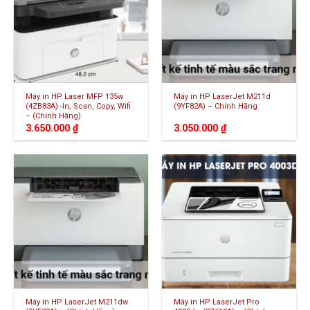
Máy in HP Laser MFP 135w
Máy in HP LaserJet M211d
(4ZB83A) -In, Scan, Copy, Wifi
(9YF82A) – Chính Hãng
– (Chính Hãng)
3.650.000
₫
3.050.000
₫
Máy in HP LaserJet M211dw
Máy in HP LaserJet Pro