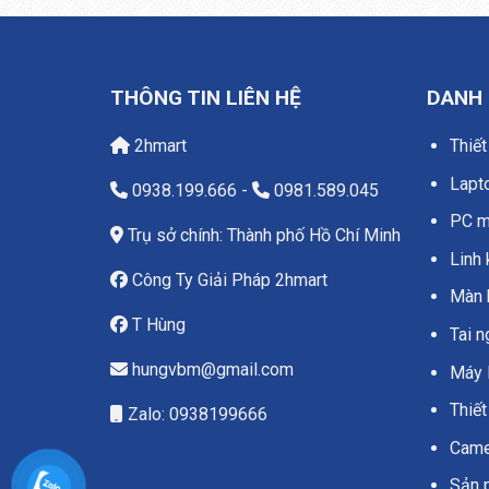
THÔNG TIN LIÊN HỆ
DANH
2hmart
Thiết
Lapt
0938.199.666
-
0981.589.045
PC má
Trụ sở chính: Thành phố Hồ Chí Minh
Linh 
Công Ty Giải Pháp 2hmart
Màn 
T Hùng
Tai 
hungvbm@gmail.com
Máy 
Thiết
Zalo: 0938199666
Camer
Sản 