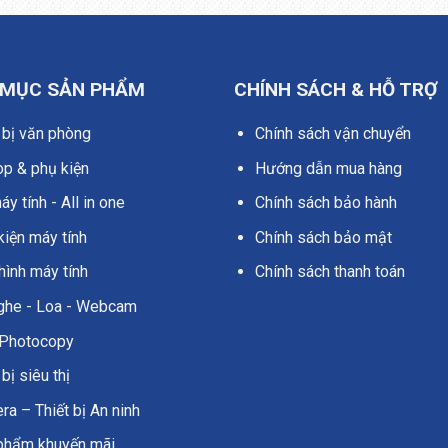
 MỤC SẢN PHẨM
CHÍNH SÁCH & HỖ TRỢ
 bị văn phòng
Chính sách vận chuyển
op & phụ kiện
Hướng dẫn mua hàng
y tính - All in one
Chính sách bảo hành
kiện máy tính
Chính sách bảo mật
hình máy tính
Chính sách thanh toán
nghe - Loa - Webcam
Photocopy
 bị siêu thị
a – Thiết bị An ninh
phẩm khuyến mãi