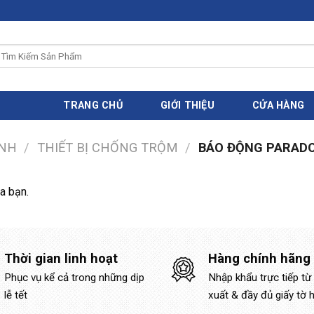
ìm
iếm:
TRANG CHỦ
GIỚI THIỆU
CỬA HÀNG
INH
/
THIẾT BỊ CHỐNG TRỘM
/
BÁO ĐỘNG PARAD
a bạn.
Thời gian linh hoạt
Hàng chính hãng
Phục vụ kể cả trong những dịp
Nhập khẩu trực tiếp từ
lễ tết
xuất & đầy đủ giấy tờ 