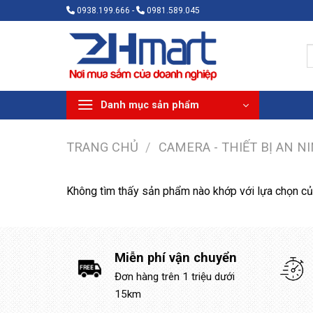
Bỏ
0938.199.666 -
0981.589.045
qua
nội
T
dung
k
Danh mục sản phẩm
TRANG CHỦ
/
CAMERA - THIẾT BỊ AN N
Không tìm thấy sản phẩm nào khớp với lựa chọn củ
Miễn phí vận chuyển
Đơn hàng trên 1 triệu dưới
15km