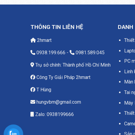
THÔNG TIN LIÊN HỆ
DANH
2hmart
Thiết
Lapt
0938.199.666
-
0981.589.045
PC má
Trụ sở chính: Thành phố Hồ Chí Minh
Linh 
Công Ty Giải Pháp 2hmart
Màn 
T Hùng
Tai 
hungvbm@gmail.com
Máy 
Thiết
Zalo: 0938199666
Camer
Sản 