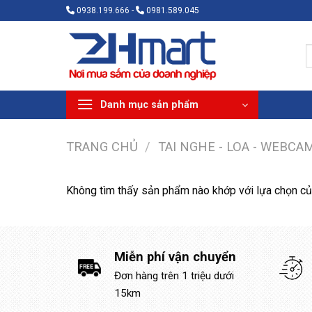
Bỏ
0938.199.666 -
0981.589.045
qua
nội
T
dung
k
Danh mục sản phẩm
TRANG CHỦ
/
TAI NGHE - LOA - WEBCA
Không tìm thấy sản phẩm nào khớp với lựa chọn củ
Miễn phí vận chuyển
Đơn hàng trên 1 triệu dưới
15km