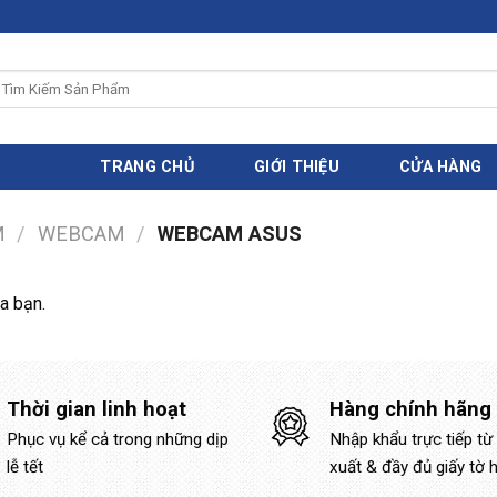
ìm
iếm:
TRANG CHỦ
GIỚI THIỆU
CỬA HÀNG
M
/
WEBCAM
/
WEBCAM ASUS
a bạn.
Thời gian linh hoạt
Hàng chính hãng
Phục vụ kể cả trong những dịp
Nhập khẩu trực tiếp từ
lễ tết
xuất & đầy đủ giấy tờ 