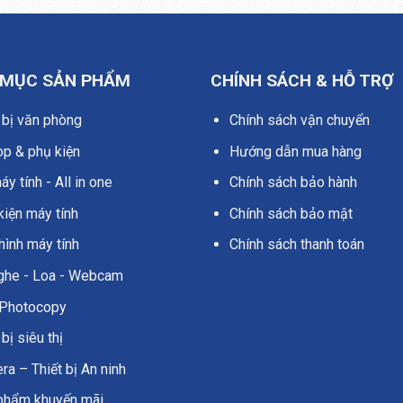
 MỤC SẢN PHẨM
CHÍNH SÁCH & HỖ TRỢ
 bị văn phòng
Chính sách vận chuyển
op & phụ kiện
Hướng dẫn mua hàng
y tính - All in one
Chính sách bảo hành
kiện máy tính
Chính sách bảo mật
hình máy tính
Chính sách thanh toán
nghe - Loa - Webcam
Photocopy
 bị siêu thị
a – Thiết bị An ninh
phẩm khuyến mãi