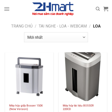
Bỏ
qua
nội
dung
TRANG CHỦ
/
TAI NGHE - LOA - WEBCAM
/
LOA
Máy hủy giấy Bosser 150X
Máy hủy tài liệu BOSSER
(New Version)
220CD