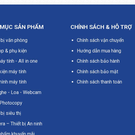
 MỤC SẢN PHẨM
CHÍNH SÁCH & HỖ TRỢ
 bị văn phòng
Chính sách vận chuyển
op & phụ kiện
Hướng dẫn mua hàng
y tính - All in one
Chính sách bảo hành
kiện máy tính
Chính sách bảo mật
hình máy tính
Chính sách thanh toán
nghe - Loa - Webcam
Photocopy
 bị siêu thị
a – Thiết bị An ninh
phẩm khuyến mãi