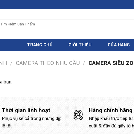
ìm
iếm:
TRANG CHỦ
GIỚI THIỆU
CỬA HÀNG
INH
/
CAMERA THEO NHU CẦU
/
CAMERA SIÊU Z
a bạn.
Thời gian linh hoạt
Hàng chính hãng
Phục vụ kể cả trong những dịp
Nhập khẩu trực tiếp từ
lễ tết
xuất & đầy đủ giấy tờ 