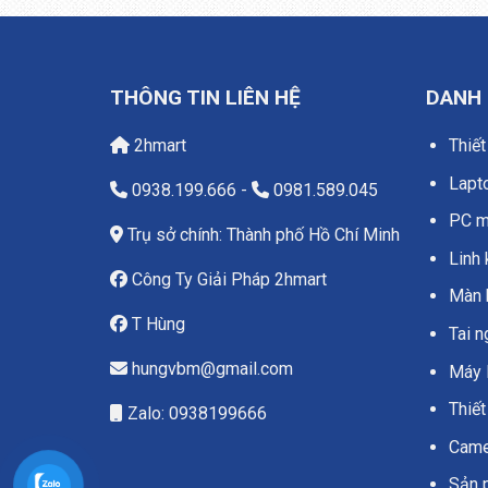
THÔNG TIN LIÊN HỆ
DANH
2hmart
Thiết
Lapt
0938.199.666
-
0981.589.045
PC má
Trụ sở chính: Thành phố Hồ Chí Minh
Linh 
Công Ty Giải Pháp 2hmart
Màn 
T Hùng
Tai 
hungvbm@gmail.com
Máy 
Thiết
Zalo: 0938199666
Camer
Sản 