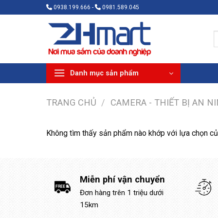
Bỏ
0938.199.666 -
0981.589.045
qua
nội
T
dung
k
Danh mục sản phẩm
TRANG CHỦ
/
CAMERA - THIẾT BỊ AN N
Không tìm thấy sản phẩm nào khớp với lựa chọn củ
Miễn phí vận chuyển
Đơn hàng trên 1 triệu dưới
15km