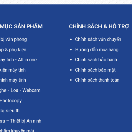
 MỤC SẢN PHẨM
CHÍNH SÁCH & HỖ TRỢ
 bị văn phòng
Chính sách vận chuyển
op & phụ kiện
Hướng dẫn mua hàng
y tính - All in one
Chính sách bảo hành
kiện máy tính
Chính sách bảo mật
hình máy tính
Chính sách thanh toán
nghe - Loa - Webcam
Photocopy
 bị siêu thị
a – Thiết bị An ninh
phẩm khuyến mãi