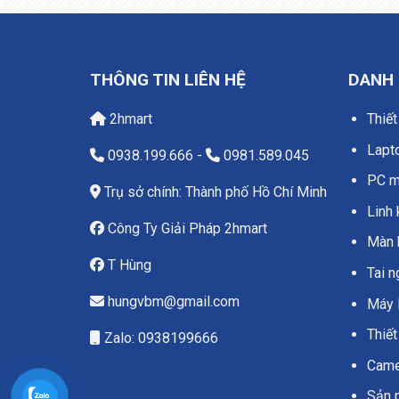
THÔNG TIN LIÊN HỆ
DANH
2hmart
Thiết
Lapt
0938.199.666
-
0981.589.045
PC má
Trụ sở chính: Thành phố Hồ Chí Minh
Linh 
Công Ty Giải Pháp 2hmart
Màn 
T Hùng
Tai 
hungvbm@gmail.com
Máy 
Thiết
Zalo: 0938199666
Camer
Sản 