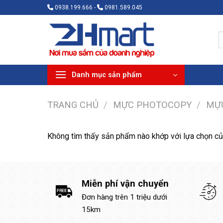
Bỏ
0938.199.666 -
0981.589.045
qua
nội
T
dung
k
Danh mục sản phẩm
TRANG CHỦ
/
MỰC PHOTOCOPY
/
MỰ
Không tìm thấy sản phẩm nào khớp với lựa chọn củ
Miễn phí vận chuyển
Đơn hàng trên 1 triệu dưới
15km