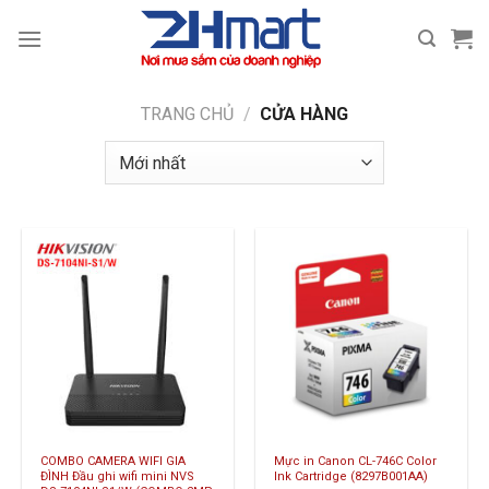
Bỏ
qua
nội
dung
TRANG CHỦ
/
CỬA HÀNG
COMBO CAMERA WIFI GIA
Mực in Canon CL-746C Color
ĐÌNH Đầu ghi wifi mini NVS
Ink Cartridge (8297B001AA)