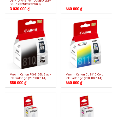
DS-7104NI-S1/W (COMBO 2MP
DS-J142I/NKS422W0H)
3.030.000
₫
660.000
₫
Mực in Canon PG-810Bk Black
Mực in Canon CL 811C Color
Ink Cartridge (2978B001AA)
Ink Cartridge (2980B001AA)
550.000
₫
660.000
₫