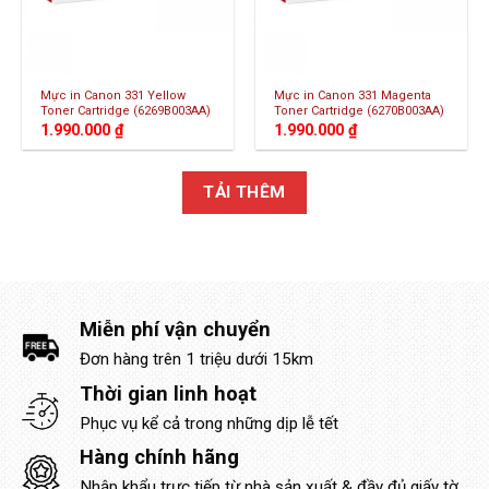
Mực in Canon 331 Yellow
Mực in Canon 331 Magenta
Toner Cartridge (6269B003AA)
Toner Cartridge (6270B003AA)
1.990.000
₫
1.990.000
₫
TẢI THÊM
Miễn phí vận chuyển
Đơn hàng trên 1 triệu dưới 15km
Thời gian linh hoạt
Phục vụ kể cả trong những dịp lễ tết
Hàng chính hãng
Nhập khẩu trực tiếp từ nhà sản xuất & đầy đủ giấy tờ