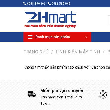
Bỏ
0938.199.666 -
0981.589.045
qua
nội
T
dung
k
Danh mục sản phẩm
TRANG CHỦ
/
LINH KIỆN MÁY TÍNH
/
B
Không tìm thấy sản phẩm nào khớp với lựa chọn củ
Miễn phí vận chuyển
Đơn hàng trên 1 triệu dưới
15km