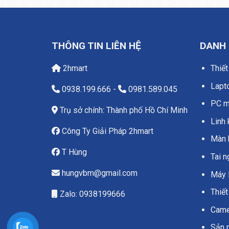
THÔNG TIN LIÊN HỆ
DANH
2hmart
Thiết
Lapt
0938.199.666
-
0981.589.045
PC má
Trụ sở chính: Thành phố Hồ Chí Minh
Linh 
Công Ty Giải Pháp 2hmart
Màn 
T Hùng
Tai 
hungvbm@gmail.com
Máy 
Thiết
Zalo: 0938199666
Camer
Sản 