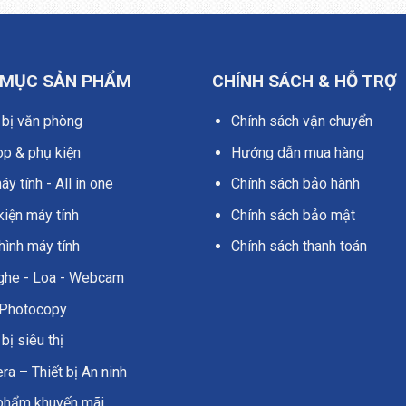
 MỤC SẢN PHẨM
CHÍNH SÁCH & HỖ TRỢ
 bị văn phòng
Chính sách vận chuyển
op & phụ kiện
Hướng dẫn mua hàng
y tính - All in one
Chính sách bảo hành
kiện máy tính
Chính sách bảo mật
hình máy tính
Chính sách thanh toán
nghe - Loa - Webcam
Photocopy
 bị siêu thị
a – Thiết bị An ninh
phẩm khuyến mãi