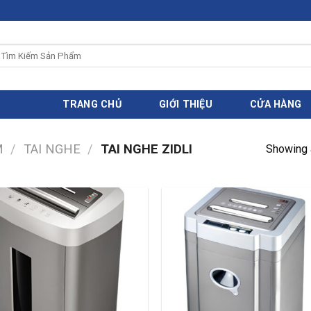
ìm
iếm:
TRANG CHỦ
GIỚI THIỆU
CỬA HÀNG
M
/
TAI NGHE
/
TAI NGHE ZIDLI
Showing a