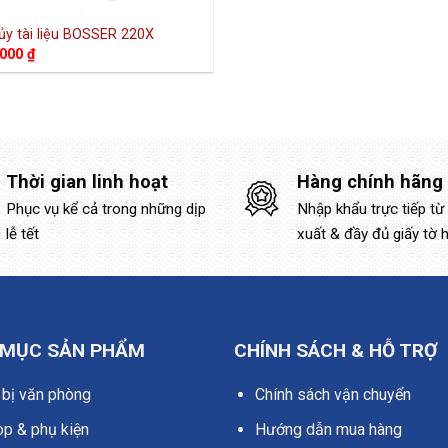
ủy tài liệu BOSSER 220X
.000
₫
Thời gian linh hoạt
Hàng chính hãng
Phục vụ kể cả trong những dịp
Nhập khẩu trực tiếp từ
lễ tết
xuất & đầy đủ giấy tờ 
 MỤC SẢN PHẨM
CHÍNH SÁCH & HỖ TRỢ
 bị văn phòng
Chính sách vận chuyển
op & phụ kiện
Hướng dẫn mua hàng