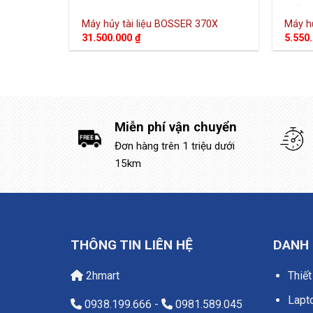
Máy hủy tài liệu BOSSER 370X
Máy h
31.500.000
₫
5.550
Miễn phí vận chuyển
Đơn hàng trên 1 triệu dưới
15km
THÔNG TIN LIÊN HỆ
DANH
2hmart
Thiết
Lapt
0938.199.666
-
0981.589.045