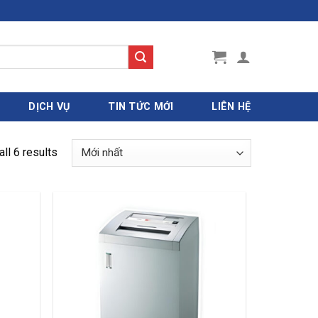
DỊCH VỤ
TIN TỨC MỚI
LIÊN HỆ
ll 6 results