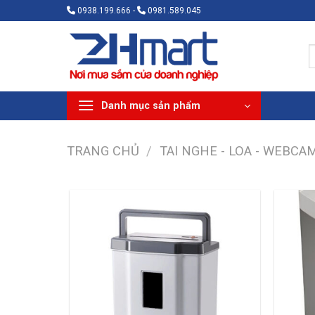
Bỏ
0938.199.666 -
0981.589.045
qua
nội
T
dung
k
Danh mục sản phẩm
TRANG CHỦ
/
TAI NGHE - LOA - WEBCA