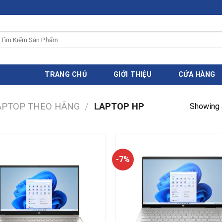
ìm
iếm:
TRANG CHỦ
GIỚI THIỆU
CỬA HÀNG
APTOP THEO HÃNG
/
LAPTOP HP
Showing a
-7%