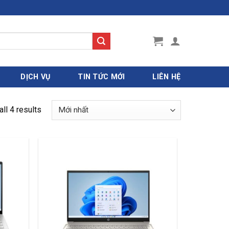
DỊCH VỤ
TIN TỨC MỚI
LIÊN HỆ
ll 4 results