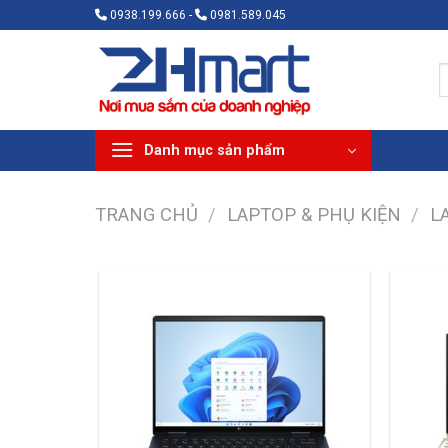
Bỏ
0938.199.666 -
0981.589.045
qua
nội
T
dung
k
Danh mục sản phẩm
TRANG CHỦ
/
LAPTOP & PHỤ KIỆN
/
L