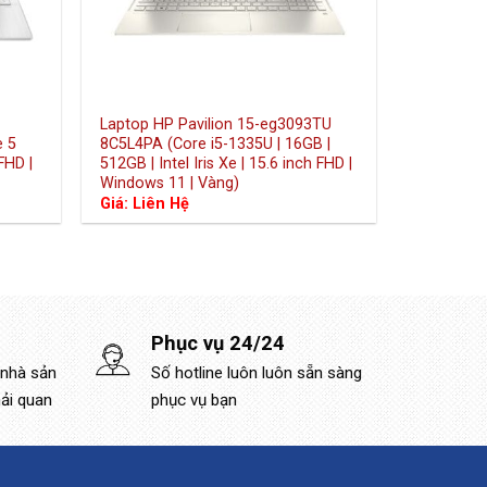
Laptop HP Pavilion 15-eg3093TU
e 5
8C5L4PA (Core i5-1335U | 16GB |
FHD |
512GB | Intel Iris Xe | 15.6 inch FHD |
Windows 11 | Vàng)
Giá: Liên Hệ
n
999.000 ₫.
Phục vụ 24/24
 nhà sản
Số hotline luôn luôn sẵn sàng
hải quan
phục vụ bạn