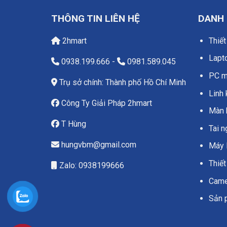
THÔNG TIN LIÊN HỆ
DANH
2hmart
Thiết
Lapt
0938.199.666
-
0981.589.045
PC má
Trụ sở chính: Thành phố Hồ Chí Minh
Linh 
Công Ty Giải Pháp 2hmart
Màn 
T Hùng
Tai 
hungvbm@gmail.com
Máy 
Thiết
Zalo: 0938199666
Camer
Sản 