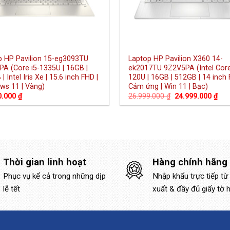
p HP Pavilion 15-eg3093TU
Laptop HP Pavilion X360 14-
PA (Core i5-1335U | 16GB |
ek2017TU 9Z2V5PA (Intel Cor
| Intel Iris Xe | 15.6 inch FHD |
120U | 16GB | 512GB | 14 inch 
ws 11 | Vàng)
Cảm ứng | Win 11 | Bạc)
Giá
Giá
0.000
₫
26.999.000
₫
24.999.000
₫
gốc
hiệ
là:
tại
26.999.000 ₫.
là:
24.
Thời gian linh hoạt
Hàng chính hãng
Phục vụ kể cả trong những dịp
Nhập khẩu trực tiếp từ
lễ tết
xuất & đầy đủ giấy tờ 