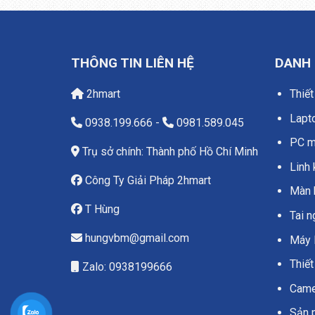
THÔNG TIN LIÊN HỆ
DANH
2hmart
Thiết
Lapt
0938.199.666
-
0981.589.045
PC má
Trụ sở chính: Thành phố Hồ Chí Minh
Linh 
Công Ty Giải Pháp 2hmart
Màn 
T Hùng
Tai 
hungvbm@gmail.com
Máy 
Thiết
Zalo: 0938199666
Camer
Sản 