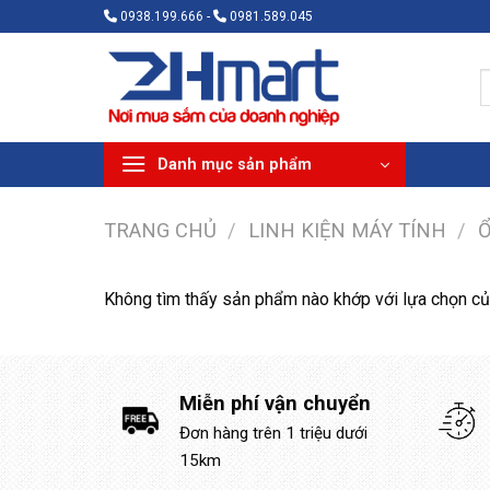
Bỏ
0938.199.666 -
0981.589.045
qua
nội
T
dung
k
Danh mục sản phẩm
TRANG CHỦ
/
LINH KIỆN MÁY TÍNH
/
Ổ
Không tìm thấy sản phẩm nào khớp với lựa chọn củ
Miễn phí vận chuyển
Đơn hàng trên 1 triệu dưới
15km