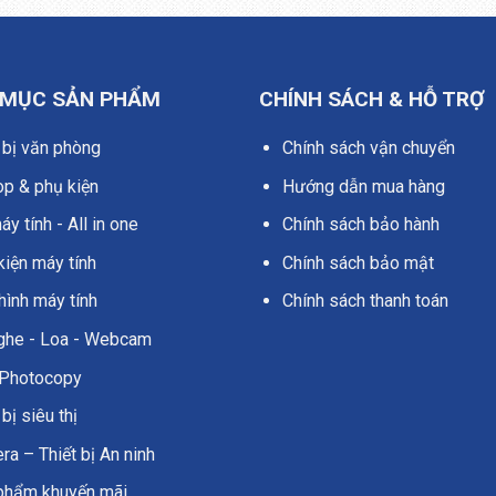
 MỤC SẢN PHẨM
CHÍNH SÁCH & HỖ TRỢ
 bị văn phòng
Chính sách vận chuyển
op & phụ kiện
Hướng dẫn mua hàng
y tính - All in one
Chính sách bảo hành
kiện máy tính
Chính sách bảo mật
hình máy tính
Chính sách thanh toán
nghe - Loa - Webcam
Photocopy
 bị siêu thị
a – Thiết bị An ninh
phẩm khuyến mãi