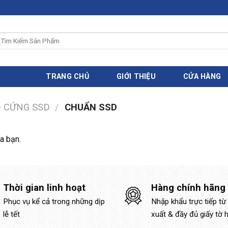
ìm
iếm:
TRANG CHỦ
GIỚI THIỆU
CỬA HÀNG
 CỨNG SSD
/
CHUẨN SSD
a bạn.
Thời gian linh hoạt
Hàng chính hãng
Phục vụ kể cả trong những dịp
Nhập khẩu trực tiếp từ
lễ tết
xuất & đầy đủ giấy tờ 