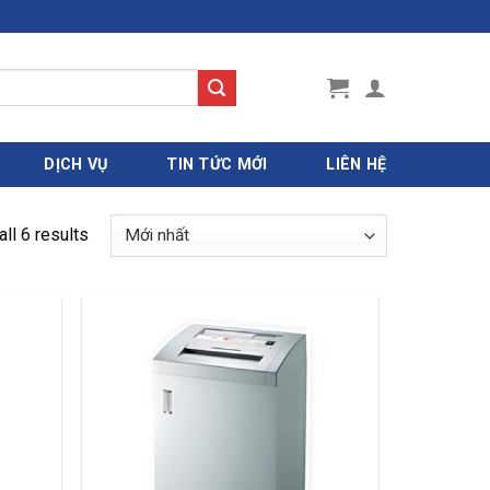
DỊCH VỤ
TIN TỨC MỚI
LIÊN HỆ
ll 6 results