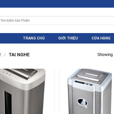
ìm
iếm:
TRANG CHỦ
GIỚI THIỆU
CỬA HÀNG
M
/
TAI NGHE
Showing a