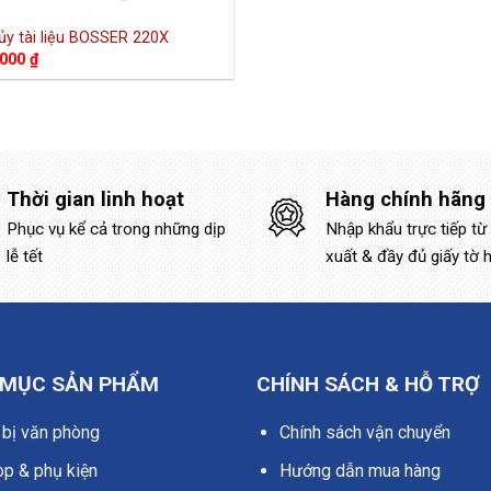
ủy tài liệu BOSSER 220X
.000
₫
Thời gian linh hoạt
Hàng chính hãng
Phục vụ kể cả trong những dịp
Nhập khẩu trực tiếp từ
lễ tết
xuất & đầy đủ giấy tờ 
 MỤC SẢN PHẨM
CHÍNH SÁCH & HỖ TRỢ
 bị văn phòng
Chính sách vận chuyển
op & phụ kiện
Hướng dẫn mua hàng