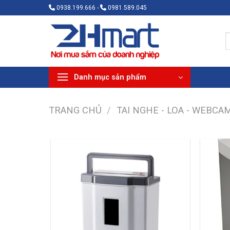
Bỏ
0938.199.666 -
0981.589.045
qua
nội
T
dung
k
Danh mục sản phẩm
TRANG CHỦ
/
TAI NGHE - LOA - WEBCA