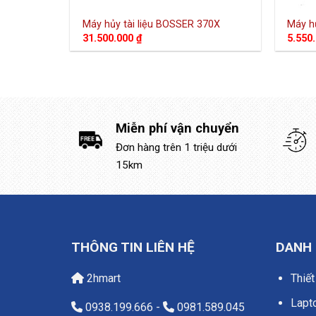
Máy hủy tài liệu BOSSER 370X
Máy h
31.500.000
₫
5.550
Miễn phí vận chuyển
Đơn hàng trên 1 triệu dưới
15km
THÔNG TIN LIÊN HỆ
DANH
2hmart
Thiết
Lapt
0938.199.666
-
0981.589.045