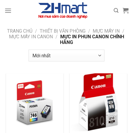
Bỏ
qua
nội
dung
TRANG CHỦ
/
THIẾT BỊ VĂN PHÒNG
/
MỰC MÁY IN
/
MỰC MÁY IN CANON
/
MỰC IN PHUN CANON CHÍNH
HÃNG