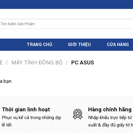
ìm
iếm:
TRANG CHỦ
GIỚI THIỆU
CỬA HÀNG
E
/
MÁY TÍNH ĐỒNG BỘ
/
PC ASUS
a bạn.
Thời gian linh hoạt
Hàng chính hãng
Phục vụ kể cả trong những dịp
Nhập khẩu trực tiếp từ
lễ tết
xuất & đầy đủ giấy tờ 