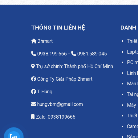
THÔNG TIN LIÊN HỆ
DANH
2hmart
Thiết
Lapt
0938.199.666
-
0981.589.045
PC má
Trụ sở chính: Thành phố Hồ Chí Minh
Linh 
Công Ty Giải Pháp 2hmart
Màn 
T Hùng
Tai 
hungvbm@gmail.com
Máy 
Thiết
Zalo: 0938199666
Camer
Sản 