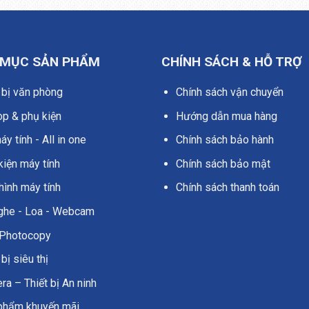
 MỤC SẢN PHẨM
CHÍNH SÁCH & HỖ TRỢ
 bị văn phòng
Chính sách vận chuyển
op & phụ kiện
Hướng dẫn mua hàng
y tính - All in one
Chính sách bảo hành
kiện máy tính
Chính sách bảo mật
hình máy tính
Chính sách thanh toán
nghe - Loa - Webcam
Photocopy
 bị siêu thị
a – Thiết bị An ninh
phẩm khuyến mãi