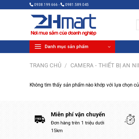
Bỏ
0938.199.666 -
0981.589.045
qua
nội
T
dung
k
Danh mục sản phẩm
TRANG CHỦ
/
CAMERA - THIẾT BỊ AN N
Không tìm thấy sản phẩm nào khớp với lựa chọn củ
Miễn phí vận chuyển
Đơn hàng trên 1 triệu dưới
15km