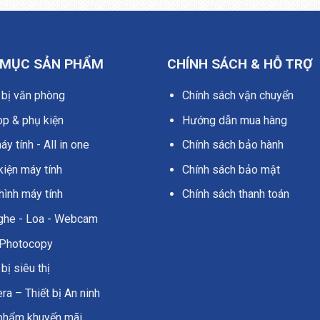
 MỤC SẢN PHẨM
CHÍNH SÁCH & HỖ TRỢ
 bị văn phòng
Chính sách vận chuyển
op & phụ kiện
Hướng dẫn mua hàng
y tính - All in one
Chính sách bảo hành
kiện máy tính
Chính sách bảo mật
hình máy tính
Chính sách thanh toán
nghe - Loa - Webcam
Photocopy
 bị siêu thị
a – Thiết bị An ninh
phẩm khuyến mãi