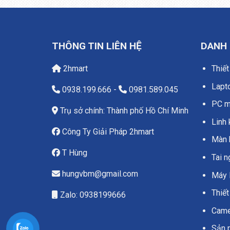
THÔNG TIN LIÊN HỆ
DANH
2hmart
Thiết
Lapt
0938.199.666
-
0981.589.045
PC má
Trụ sở chính: Thành phố Hồ Chí Minh
Linh 
Công Ty Giải Pháp 2hmart
Màn 
T Hùng
Tai 
hungvbm@gmail.com
Máy 
Thiết
Zalo: 0938199666
Camer
Sản 