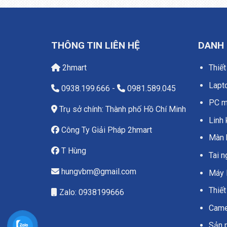
THÔNG TIN LIÊN HỆ
DANH
2hmart
Thiết
Lapt
0938.199.666
-
0981.589.045
PC má
Trụ sở chính: Thành phố Hồ Chí Minh
Linh 
Công Ty Giải Pháp 2hmart
Màn 
T Hùng
Tai 
hungvbm@gmail.com
Máy 
Thiết
Zalo: 0938199666
Camer
Sản 