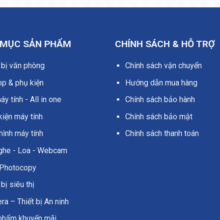
 MỤC SẢN PHẨM
CHÍNH SÁCH & HỖ TRỢ
 bị văn phòng
Chính sách vận chuyển
op & phụ kiện
Hướng dẫn mua hàng
y tính - All in one
Chính sách bảo hành
kiện máy tính
Chính sách bảo mật
hình máy tính
Chính sách thanh toán
nghe - Loa - Webcam
Photocopy
 bị siêu thị
a – Thiết bị An ninh
phẩm khuyến mãi