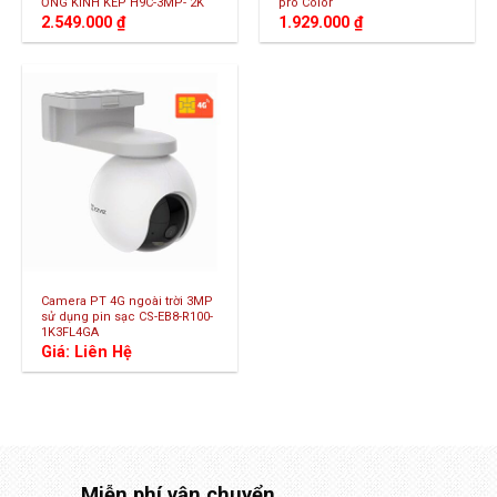
ỐNG KÍNH KÉP H9C-3MP- 2K
pro Color
2.549.000
₫
1.929.000
₫
Camera PT 4G ngoài trời 3MP
sử dụng pin sạc CS-EB8-R100-
1K3FL4GA
Giá: Liên Hệ
Miễn phí vận chuyển