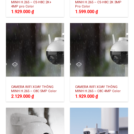
MINH H.265 – CS-H8C 2K+
MINH H.265 – CS-H8C 2K 3MP
4MP pro Color
Pro Color
1.929.000
₫
1.599.000
₫
CAMERA WIFI XOAY THÔNG
CAMERA WIFI XOAY THÔNG
MINH H.265 – C8C 5MP Color
MINH H.265 – C8C 4MP Color
2.129.000
₫
1.929.000
₫