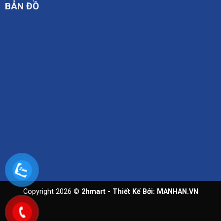
BẢN ĐỒ
Copyright 2026 ©
2hmart - Thiết Kế Bởi:
MANHAN.VN