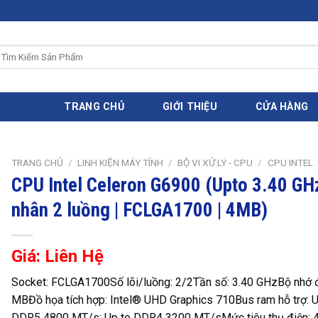
ìm
iếm:
TRANG CHỦ
GIỚI THIỆU
CỬA HÀNG
TRANG CHỦ
/
LINH KIỆN MÁY TÍNH
/
BỘ VI XỬ LÝ - CPU
/
CPU INTEL
CPU Intel Celeron G6900 (Upto 3.40 GHz
nhân 2 luồng | FCLGA1700 | 4MB)
Giá: Liên Hệ
Socket: FCLGA1700
Số lõi/luồng: 2/2
Tần số: 3.40 GHz
Bộ nhớ 
MB
Đồ họa tích hợp: Intel® UHD Graphics 710
Bus ram hỗ trợ: 
DDR5 4800 MT/s; Up to DDR4 3200 MT/s
Mức tiêu thụ điện: