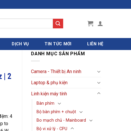
DỊCH VỤ
TIN TỨC MỚI
LIÊN HỆ
DANH MỤC SẢN PHẨM
Camera - Thiết bị An ninh
 | 2
Laptop & phụ kiện
Linh kiện máy tính
Bàn phím
Bộ bàn phím + chuột
đệm: 4
Bo mạch chủ - Mainboard
Up to
Bộ vi xử lý - CPU
 46 W