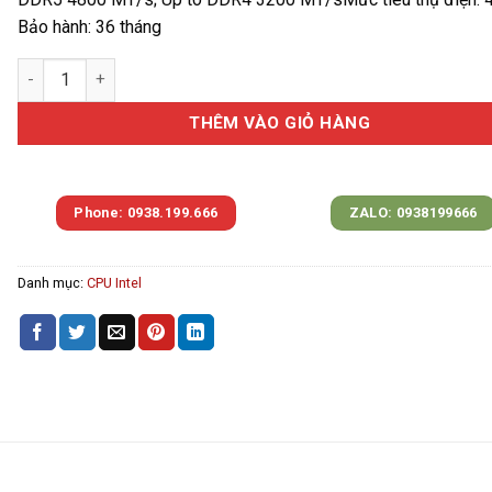
Bảo hành: 36 tháng
CPU Intel Celeron G6900 (Upto 3.40 GHz | 2 nhân 2 luồng | FCL
THÊM VÀO GIỎ HÀNG
Phone: 0938.199.666
ZALO: 0938199666
Danh mục:
CPU Intel