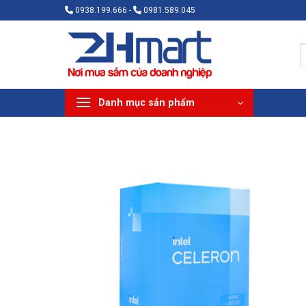
Bỏ
0938.199.666 -
0981.589.045
qua
nội
T
dung
k
Danh mục sản phẩm