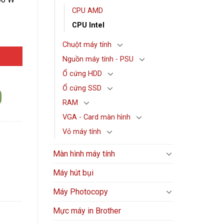
CPU AMD
CPU Intel
GA1700 | 4MB) số lượng
Chuột máy tính
Nguồn máy tính - PSU
Ổ cứng HDD
Ổ cứng SSD
RAM
VGA - Card màn hình
Vỏ máy tính
Màn hình máy tính
Máy hút bụi
Máy Photocopy
Mực máy in Brother