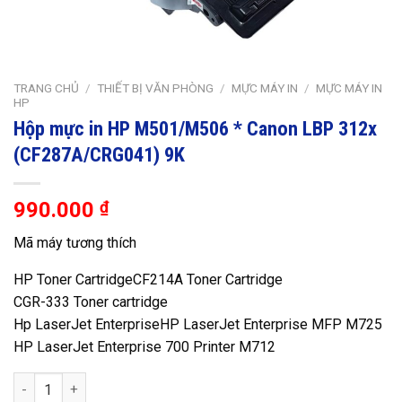
TRANG CHỦ
/
THIẾT BỊ VĂN PHÒNG
/
MỰC MÁY IN
/
MỰC MÁY IN
HP
Hộp mực in HP M501/M506 * Canon LBP 312x
(CF287A/CRG041) 9K
990.000
₫
Mã máy tương thích
HP Toner CartridgeCF214A Toner Cartridge
CGR-333 Toner cartridge
Hp LaserJet EnterpriseHP LaserJet Enterprise MFP M725
HP LaserJet Enterprise 700 Printer M712
Hộp mực in HP M501/M506 * Canon LBP 312x (CF287A/CRG041)