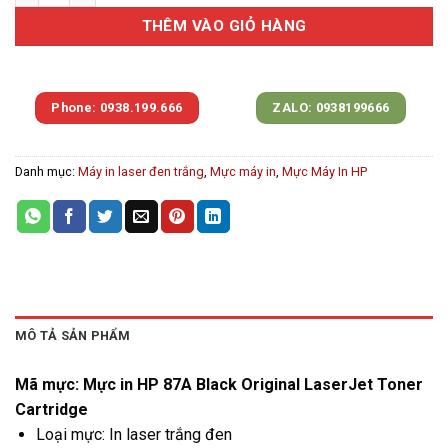
THÊM VÀO GIỎ HÀNG
Phone: 0938.199.666
ZALO: 0938199666
Danh mục:
Máy in laser đen trắng
,
Mực máy in
,
Mực Máy In HP
MÔ TẢ SẢN PHẨM
Mã mực: Mực in HP 87A Black Original LaserJet Toner
Cartridge
Loại mực: In laser trắng đen