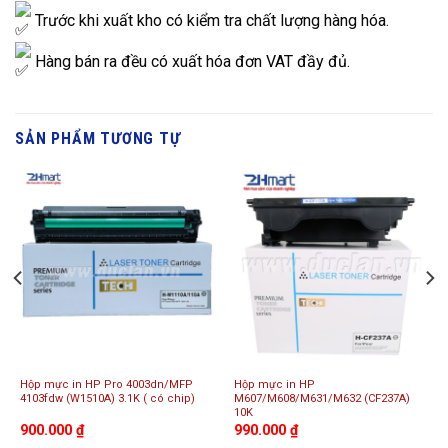
Trước khi xuất kho có kiểm tra chất lượng hàng hóa.
Hàng bán ra đều có xuất hóa đơn VAT đầy đủ.
SẢN PHẨM TƯƠNG TỰ
Hộp mực in HP Pro 4003dn/MFP
Hộp mực in HP
4103fdw (W1510A) 3.1K ( có chip)
M607/M608/M631/M632 (CF237A)
10K
900.000
₫
990.000
₫