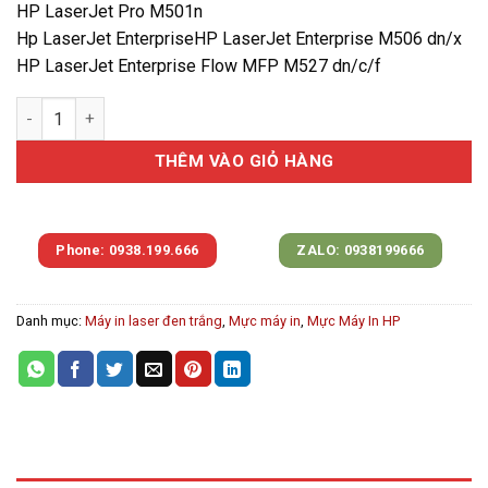
HP LaserJet Pro M501n
Hp LaserJet EnterpriseHP LaserJet Enterprise M506 dn/x
HP LaserJet Enterprise Flow MFP M527 dn/c/f
Hộp mực in HP M501/M506/M527*Canon LBP 312x (CF287A/CRG
THÊM VÀO GIỎ HÀNG
Phone: 0938.199.666
ZALO: 0938199666
Danh mục:
Máy in laser đen trắng
,
Mực máy in
,
Mực Máy In HP