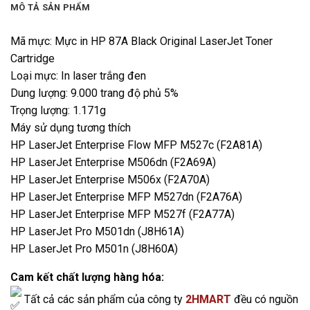
MÔ TẢ SẢN PHẨM
Mã mực: Mực in HP 87A Black Original LaserJet Toner
Cartridge
Loại mực: In laser trắng đen
Dung lượng: 9.000 trang độ phủ 5%
Trọng lượng: 1.171g
Máy sử dụng tương thích
HP LaserJet Enterprise Flow MFP M527c (F2A81A)
HP LaserJet Enterprise M506dn (F2A69A)
HP LaserJet Enterprise M506x (F2A70A)
HP LaserJet Enterprise MFP M527dn (F2A76A)
HP LaserJet Enterprise MFP M527f (F2A77A)
HP LaserJet Pro M501dn (J8H61A)
HP LaserJet Pro M501n (J8H60A)
Cam kết chất lượng hàng hóa:
Tất cả các sản phẩm của công ty
2HMART
đều có nguồn