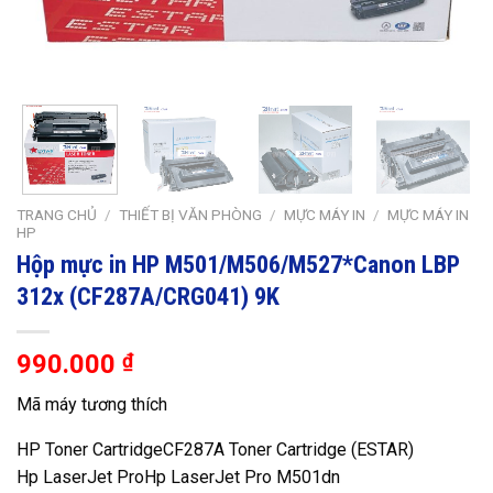
TRANG CHỦ
/
THIẾT BỊ VĂN PHÒNG
/
MỰC MÁY IN
/
MỰC MÁY IN
HP
Hộp mực in HP M501/M506/M527*Canon LBP
312x (CF287A/CRG041) 9K
990.000
₫
Mã máy tương thích
HP Toner CartridgeCF287A Toner Cartridge (ESTAR)
Hp LaserJet ProHp LaserJet Pro M501dn