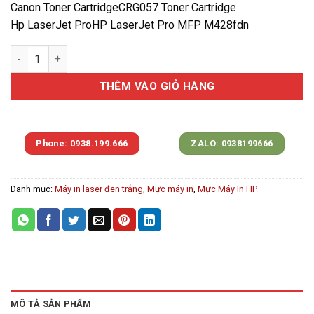
Canon Toner CartridgeCRG057 Toner Cartridge
Hp LaserJet ProHP LaserJet Pro MFP M428fdn
Hộp mực in HP Pro M404dn/MFP M428fdw (CF276A/CRG057) 3.1
THÊM VÀO GIỎ HÀNG
Phone: 0938.199.666
ZALO: 0938199666
Danh mục:
Máy in laser đen trắng
,
Mực máy in
,
Mực Máy In HP
MÔ TẢ SẢN PHẨM