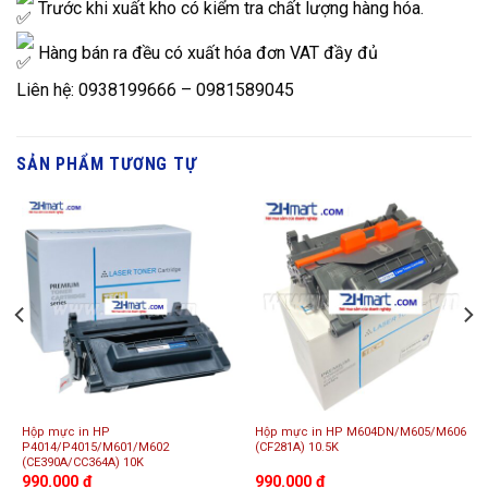
Trước khi xuất kho có kiểm tra chất lượng hàng hóa.
Hàng bán ra đều có xuất hóa đơn VAT đầy đủ
Liên hệ: 0938199666 – 0981589045
SẢN PHẨM TƯƠNG TỰ
Hộp mực in HP
Hộp mực in HP M604DN/M605/M606
P4014/P4015/M601/M602
(CF281A) 10.5K
(CE390A/CC364A) 10K
990.000
₫
990.000
₫