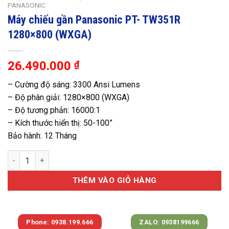
PANASONIC
Máy chiếu gần Panasonic PT- TW351R
1280×800 (WXGA)
26.490.000
₫
– Cường độ sáng: 3300 Ansi Lumens
– Độ phân giải: 1280×800 (WXGA)
– Độ tương phản: 16000:1
– Kích thước hiển thị: 50-100”
Bảo hành: 12 Tháng
Máy chiếu gần Panasonic PT- TW351R 1280x800 (WXGA) số lượ
THÊM VÀO GIỎ HÀNG
Phone: 0938.199.666
ZALO: 0938199666