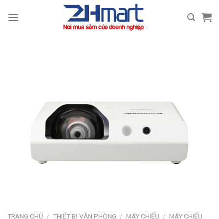
Bỏ
qua
nội
dung
TRANG CHỦ
/
THIẾT BỊ VĂN PHÒNG
/
MÁY CHIẾU
/
MÁY CHIẾU