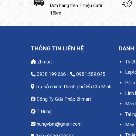
Đơn hàng trên 1 triệu dưới
15km
THÔNG TIN LIÊN HỆ
DANH
2hmart
Thiết
Lapt
0938.199.666
-
0981.589.045
PC má
Trụ sở chính: Thành phố Hồ Chí Minh
Linh 
Công Ty Giải Pháp 2hmart
Màn 
T Hùng
Tai 
hungvbm@gmail.com
Máy 
Thiết