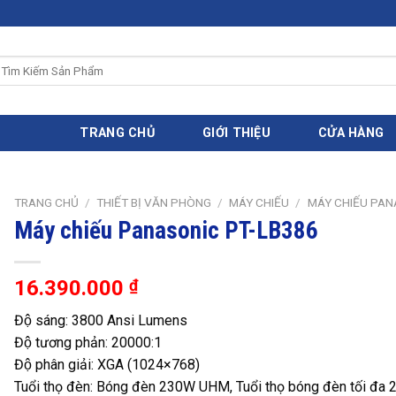
ìm
iếm:
TRANG CHỦ
GIỚI THIỆU
CỬA HÀNG
TRANG CHỦ
/
THIẾT BỊ VĂN PHÒNG
/
MÁY CHIẾU
/
MÁY CHIẾU PAN
Máy chiếu Panasonic PT-LB386
16.390.000
₫
Độ sáng: 3800 Ansi Lumens
Độ tương phản: 20000:1
Độ phân giải: XGA (1024×768)
Tuổi thọ đèn: Bóng đèn 230W UHM, Tuổi thọ bóng đèn tối đa 