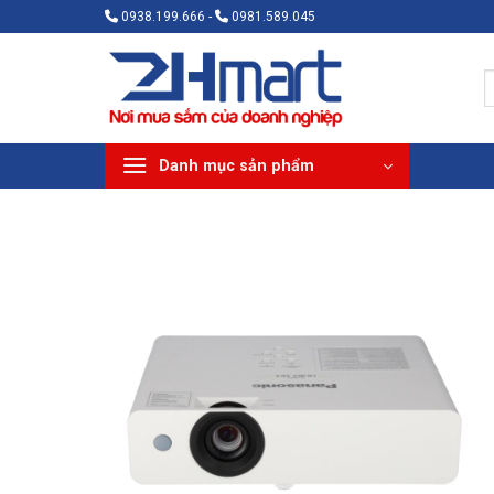
Bỏ
0938.199.666 -
0981.589.045
qua
nội
T
dung
k
Danh mục sản phẩm