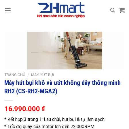
Bỏ
qua
nội
dung
TRANG CHỦ
/
MÁY HÚT BỤI
Máy hút bụi khô và ướt không dây thông minh
RH2 (CS-RH2-MGA2)
16.990.000
₫
* Kết hợp 3 trong 1: Lau chùi, hút bụi & tự làm sạch
* Tốc độ quay của motor lên đến 72,000RPM