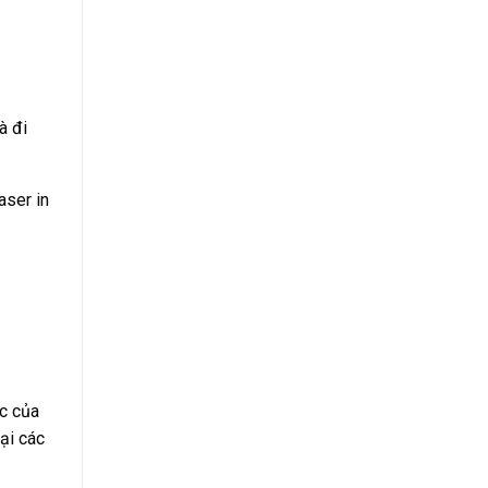
à đi
aser in
c của
ại các