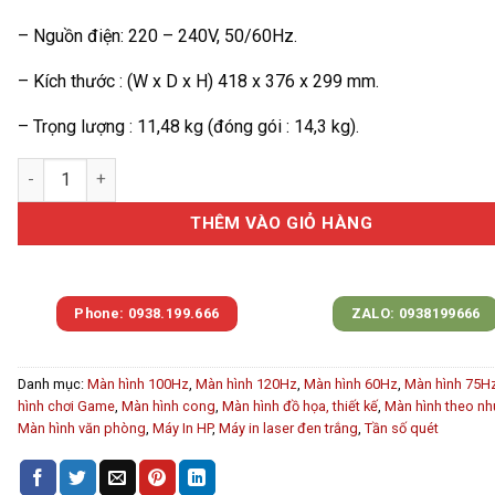
– Nguồn điện: 220 – 240V, 50/60Hz.
– Kích thước : (W x D x H) 418 x 376 x 299 mm.
– Trọng lượng : 11,48 kg (đóng gói : 14,3 kg).
Máy in HP LaserJet Enterprise M507dn (1PV87A) (Nhập Khẩu) 
THÊM VÀO GIỎ HÀNG
Phone: 0938.199.666
ZALO: 0938199666
Danh mục:
Màn hình 100Hz
,
Màn hình 120Hz
,
Màn hình 60Hz
,
Màn hình 75H
hình chơi Game
,
Màn hình cong
,
Màn hình đồ họa, thiết kế
,
Màn hình theo nh
Màn hình văn phòng
,
Máy In HP
,
Máy in laser đen trắng
,
Tần số quét