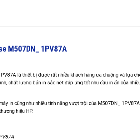
prise M507DN_ 1PV87A
87A là thiết bị được rất nhiều khách hàng ưa chuộng và lựa ch
nhanh, chất lượng bản in sắc nét đáp ứng tốt nhu cầu in ấn của nhiề
g máy in cũng như nhiều tính năng vượt trội của M507DN_ 1PV87A
thương hiệu HP.
1PV87A