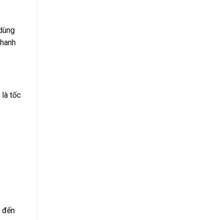
 dùng
nhanh
là tốc
n đến