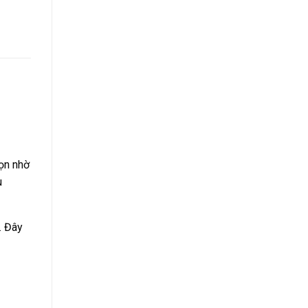
ọn nhờ
u
. Đây