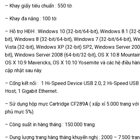
– Khay giấy tiêu chuẩn : 550 tờ.
– Khay đa năng : 100 tờ.
– Hỗ trợ HĐH : Windows 10 (32-bit/64-bit), Windows 8.1 (32-
bit), Windows 8 (32-bit/64-bit), Windows 7 (32-bit/64-bit), 
Vista (32-bit), Windows XP (32-bit) SP2, Windows Server 200
bit), Windows Server 2008 (64-bit/32-bit), OS X 10.8 Mountain
OS X 10.9 Mavericks, OS X 10.10 Yosemite và các hệ điều hà
cập nhật sau này.
– Cổng kết nối : 1 Hi-Speed Device USB 2.0; 2 Hi-Speed USB 
Host; 1 Gigabit Ethernet..
– Sử dụng hộp mực Cartridge CF289A ( xấp xỉ 5.000 trang với
phủ mực 5%).
– Công suất in hàng tháng : 150.000 trang.
– Dung lượng trang hàng tháng khuyến nghị : 2000 – 7.500 tran