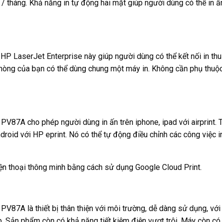
 / tháng. Khả năng in tự động hai mặt giúp người dùng có thể in ấ
 HP LaserJet Enterprise này giúp người dùng có thể kết nối in thu
phòng của bạn có thể dùng chung một máy in. Không cần phụ thuộ
87A cho phép người dùng in ấn trên iphone, ipad với airprint. 
droid với HP eprint. Nó có thể tự động điều chỉnh các công việc 
iện thoại thông minh bằng cách sử dụng Google Cloud Print.
87A là thiết bị thân thiện với môi trường, dễ dàng sử dụng, vớ
p. Sản phẩm còn có khả năng tiết kiệm điện vượt trội. Máy còn có 