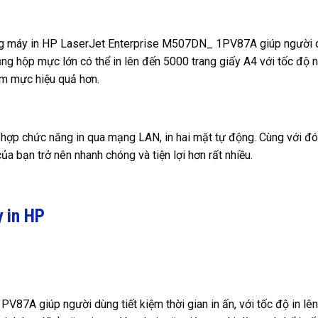
òng máy in HP LaserJet Enterprise M507DN_ 1PV87A giúp người
 dụng hộp mực lớn có thể in lên đến 5000 trang giấy A4 với tốc độ 
ệm mực hiệu quả hơn.
p chức năng in qua mạng LAN, in hai mặt tự động. Cùng với đó 
ủa bạn trở nên nhanh chóng và tiện lợi hơn rất nhiều.
y in HP
7A giúp người dùng tiết kiệm thời gian in ấn, với tốc độ in lê