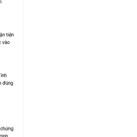
n
ận tiện
c vào
Tính
in đúng
i chứng
tính