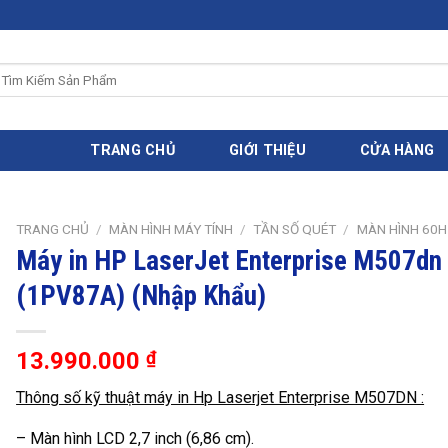
ìm
iếm:
TRANG CHỦ
GIỚI THIỆU
CỬA HÀNG
TRANG CHỦ
/
MÀN HÌNH MÁY TÍNH
/
TẦN SỐ QUÉT
/
MÀN HÌNH 60H
Máy in HP LaserJet Enterprise M507dn
(1PV87A) (Nhập Khẩu)
13.990.000
₫
Thông số kỹ thuật máy in Hp Laserjet Enterprise M507DN :
– Màn hình LCD 2,7 inch (6,86 cm).