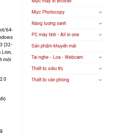
Mực máy in Brother
Mực Photocopy
Năng lượng xanh
bit/64-
PC máy tính - All in one
Windows
3 (32-
Sản phẩm khuyến mãi
 Lion,
Tai nghe - Loa - Webcam
nh mới
Thiết bị siêu thị
2.0
Thiết bị văn phòng
 độ
g.