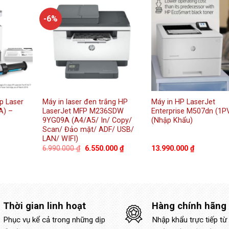
-6%
p Laser
Máy in laser đen trắng HP
Máy in HP LaserJet
A) –
LaserJet MFP M236SDW
Enterprise M507dn (1P
9YG09A (A4/A5/ In/ Copy/
(Nhập Khẩu)
Scan/ Đảo mặt/ ADF/ USB/
LAN/ WIFI)
Giá
Giá
6.990.000
₫
6.550.000
₫
13.990.000
₫
gốc
hiện
là:
tại
6.990.000 ₫.
là:
6.550.000 ₫.
Thời gian linh hoạt
Hàng chính hãng
Phục vụ kể cả trong những dịp
Nhập khẩu trực tiếp từ