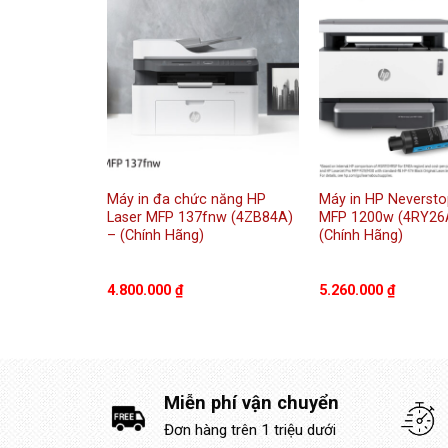
Jet Pro
Máy in đa chức năng HP
Máy in HP Neversto
) (Chính
Laser MFP 137fnw (4ZB84A)
MFP 1200w (4RY26
– (Chính Hãng)
(Chính Hãng)
4.800.000
₫
5.260.000
₫
Miễn phí vận chuyển
Đơn hàng trên 1 triệu dưới