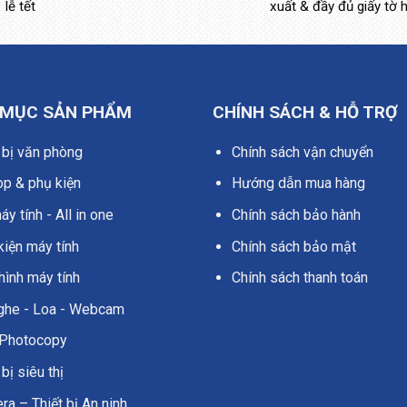
lễ tết
xuất & đầy đủ giấy tờ 
 MỤC SẢN PHẨM
CHÍNH SÁCH & HỖ TRỢ
 bị văn phòng
Chính sách vận chuyển
op & phụ kiện
Hướng dẫn mua hàng
y tính - All in one
Chính sách bảo hành
kiện máy tính
Chính sách bảo mật
hình máy tính
Chính sách thanh toán
nghe - Loa - Webcam
Photocopy
 bị siêu thị
a – Thiết bị An ninh