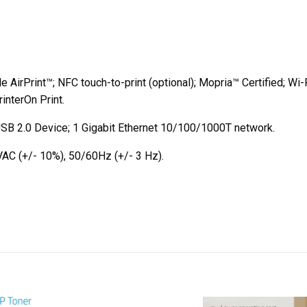
le AirPrint™; NFC touch-to-print (optional); Mopria™ Certified; Wi
interOn Print.
USB 2.0 Device; 1 Gigabit Ethernet 10/100/1000T network.
VAC (+/- 10%), 50/60Hz (+/- 3 Hz).