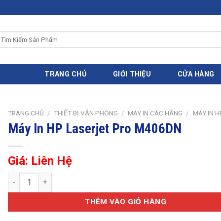
ìm
iếm:
TRANG CHỦ
GIỚI THIỆU
CỬA HÀNG
TRANG CHỦ
/
THIẾT BỊ VĂN PHÒNG
/
MÁY IN CÁC HÃNG
/
MÁY IN H
Máy In HP Laserjet Pro M406DN
Giá: Liên Hệ
Máy In HP Laserjet Pro M406DN số lượng
THÊM VÀO GIỎ HÀNG