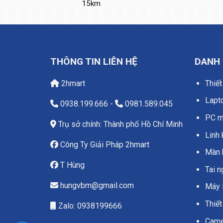
15km
THÔNG TIN LIÊN HỆ
DANH
2hmart
Thiết
Lapt
0938.199.666
-
0981.589.045
PC má
Trụ sở chính: Thành phố Hồ Chí Minh
Linh 
Công Ty Giải Pháp 2hmart
Màn 
T Hùng
Tai 
hungvbm@gmail.com
Máy 
Thiết
Zalo: 0938199666
Camer