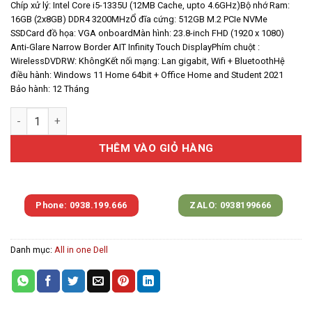
Chíp xử lý: Intel Core i5-1335U (12MB Cache, upto 4.6GHz)
Bộ nhớ Ram:
16GB (2x8GB) DDR4 3200MHz
Ổ đĩa cứng: 512GB M.2 PCIe NVMe
SSD
Card đồ họa: VGA onboard
Màn hình: 23.8-inch FHD (1920 x 1080)
Anti-Glare Narrow Border AIT Infinity Touch Display
Phím chuột :
Wireless
DVDRW: Không
Kết nối mạng: Lan gigabit, Wifi + Bluetooth
Hệ
điều hành: Windows 11 Home 64bit + Office Home and Student 2021
Bảo hành: 12 Tháng
Máy tính bàn All in one Dell Inspiron DT 5420 42INAIO540022 (In
THÊM VÀO GIỎ HÀNG
Phone: 0938.199.666
ZALO: 0938199666
Danh mục:
All in one Dell