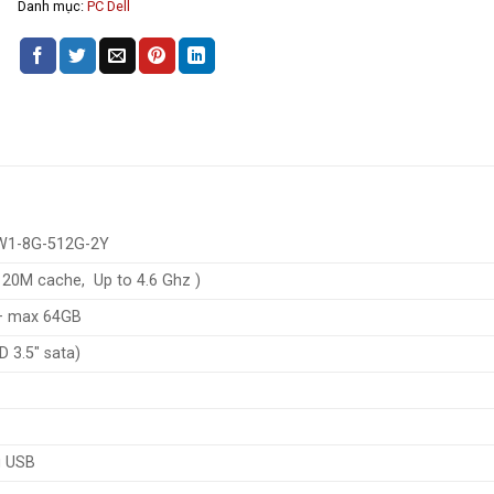
Danh mục:
PC Dell
5W1-8G-512G-2Y
, 20M cache, Up to 4.6 Ghz )
 – max 64GB
 3.5″ sata)
g USB