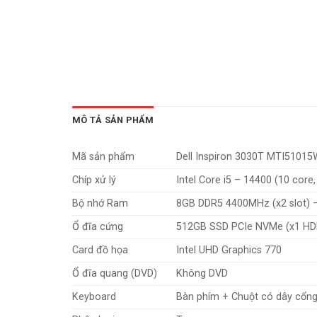
MÔ TẢ SẢN PHẨM
Mã sản phẩm
Dell Inspiron 3030T MTI5101
Chíp xử lý
Intel Core i5 – 14400 (10 core
Bộ nhớ Ram
8GB DDR5 4400MHz (x2 slot)
Ổ đĩa cứng
512GB SSD PCIe NVMe (x1 HDD
Card đồ họa
Intel UHD Graphics 770
Ổ đĩa quang (DVD)
Không DVD
Keyboard
Bàn phím + Chuột có dây cổn