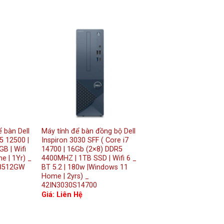
 bàn Dell
Máy tính để bàn đồng bộ Dell
i5 12500 |
Inspiron 3030 SFF ( Core i7
B | Wifi
14700 | 16Gb (2×8) DDR5
e | 1Yr) _
4400MHZ | 1TB SSD | Wifi 6 _
08512GW
BT 5.2 | 180w |Windows 11
Home | 2yrs) _
42IN3030S14700
Giá: Liên Hệ