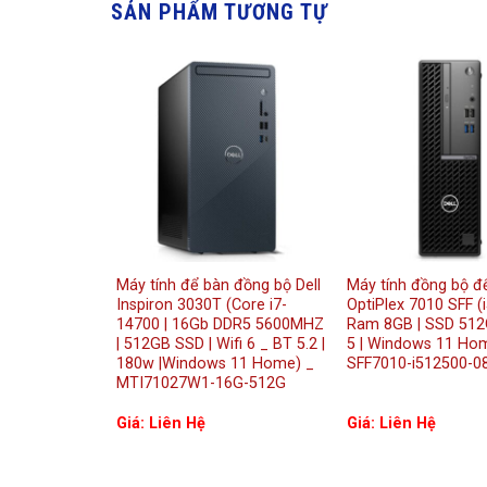
SẢN PHẨM TƯƠNG TỰ
Máy tính để bàn đồng bộ Dell
Máy tính đồng bộ để
Inspiron 3030T (Core i7-
OptiPlex 7010 SFF (
14700 | 16Gb DDR5 5600MHZ
Ram 8GB | SSD 512G
| 512GB SSD | Wifi 6 _ BT 5.2 |
5 | Windows 11 Hom
180w |Windows 11 Home) _
SFF7010-i512500-
MTI71027W1-16G-512G
Giá: Liên Hệ
Giá: Liên Hệ