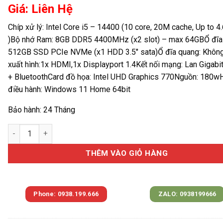
Giá: Liên Hệ
Chíp xử lý: Intel Core i5 – 14400 (10 core, 20M cache, Up to 4
)
Bộ nhớ Ram: 8GB DDR5 4400MHz (x2 slot) – max 64GB
Ổ đĩa
512GB SSD PCIe NVMe (x1 HDD 3.5″ sata)
Ổ đĩa quang: Khôn
xuất hình:1x HDMI,1x Displayport 1.4
Kết nối mạng: Lan Gigabit
+ Bluetooth
Card đồ họa: Intel UHD Graphics 770
Nguồn: 180w
điều hành: Windows 11 Home 64bit
Bảo hành: 24 Tháng
Máy tính để bàn đồng bộ Dell Inspiron 3030T (Core i5- 14400 
THÊM VÀO GIỎ HÀNG
Phone: 0938.199.666
ZALO: 0938199666