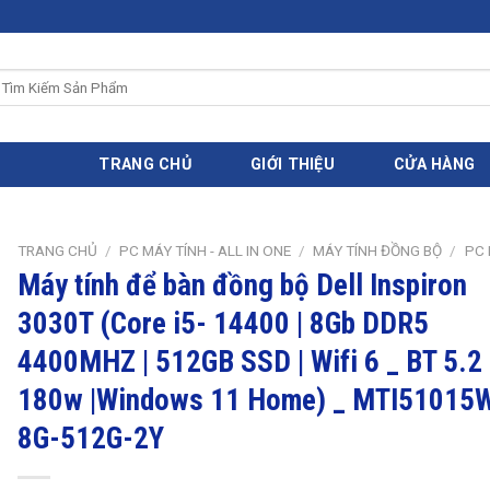
ìm
iếm:
TRANG CHỦ
GIỚI THIỆU
CỬA HÀNG
TRANG CHỦ
/
PC MÁY TÍNH - ALL IN ONE
/
MÁY TÍNH ĐỒNG BỘ
/
PC 
Máy tính để bàn đồng bộ Dell Inspiron
3030T (Core i5- 14400 | 8Gb DDR5
4400MHZ | 512GB SSD | Wifi 6 _ BT 5.2 
180w |Windows 11 Home) _ MTI51015
8G-512G-2Y