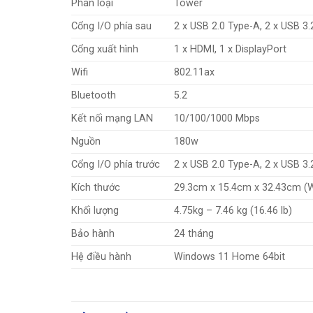
Phân loại
Tower
Cổng I/O phía sau
2 x USB 2.0 Type-A, 2 x USB 3.
Cổng xuất hình
1 x HDMI, 1 x DisplayPort
Wifi
802.11ax
Bluetooth
5.2
Kết nối mạng LAN
10/100/1000 Mbps
Nguồn
180w
Cổng I/O phía trước
2 x USB 2.0 Type-A, 2 x USB 
Kích thước
29.3cm x 15.4cm x 32.43cm (W
Khối lượng
4.75kg – 7.46 kg (16.46 lb)
Bảo hành
24 tháng
Hệ điều hành
Windows 11 Home 64bit