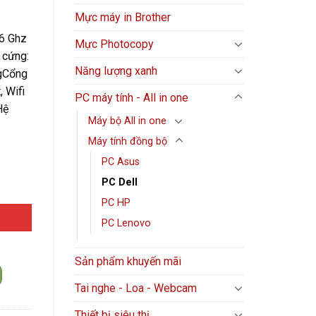
Mực máy in Brother
.6 Ghz
Mực Photocopy
 cứng:
Năng lượng xanh
g
Cổng
, Wifi
PC máy tính - All in one
Hệ
Máy bộ All in one
Máy tính đồng bộ
PC Asus
PC Dell
| 8Gb DDR5 4400MHZ | 512GB SSD | Wifi 6 _ BT 5.2 | 180w |Windo
PC HP
PC Lenovo
Sản phẩm khuyến mãi
Tai nghe - Loa - Webcam
Thiết bị siêu thị