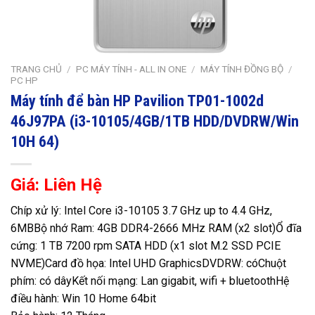
TRANG CHỦ
/
PC MÁY TÍNH - ALL IN ONE
/
MÁY TÍNH ĐỒNG BỘ
/
PC HP
Máy tính để bàn HP Pavilion TP01-1002d
46J97PA (i3-10105/4GB/1TB HDD/DVDRW/Win
10H 64)
Giá: Liên Hệ
Chíp xử lý: Intel Core i3-10105 3.7 GHz up to 4.4 GHz,
6MB
Bộ nhớ Ram: 4GB DDR4-2666 MHz RAM (x2 slot)
Ổ đĩa
cứng: 1 TB 7200 rpm SATA HDD (x1 slot M.2 SSD PCIE
NVME)
Card đồ họa: Intel UHD Graphics
DVDRW: có
Chuột
phím: có dây
Kết nối mạng: Lan gigabit, wifi + bluetooth
Hệ
điều hành: Win 10 Home 64bit