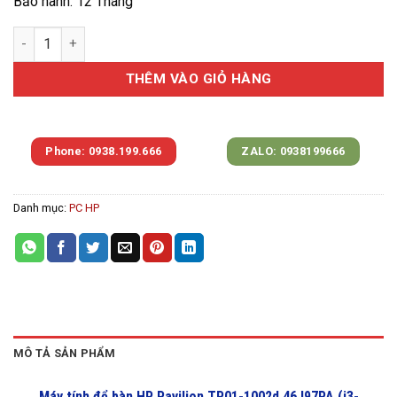
Bảo hành: 12 Tháng
Máy tính để bàn HP Pavilion TP01-1002d 46J97PA (i3-10105/
THÊM VÀO GIỎ HÀNG
Phone: 0938.199.666
ZALO: 0938199666
Danh mục:
PC HP
MÔ TẢ SẢN PHẨM
Máy tính để bàn HP Pavilion TP01-1002d 46J97PA (i3-