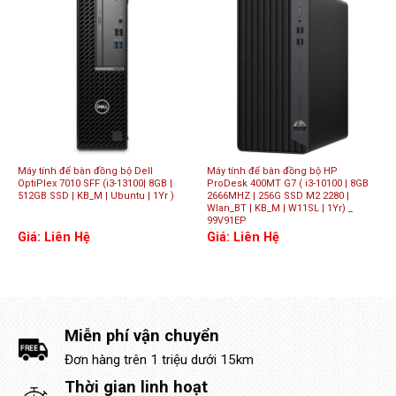
Máy tính để bàn đồng bộ Dell
Máy tính để bàn đồng bộ HP
OptiPlex 7010 SFF (i3-13100| 8GB |
ProDesk 400MT G7 ( i3-10100 | 8GB
512GB SSD | KB_M | Ubuntu | 1Yr )
2666MHZ | 256G SSD M2 2280 |
Wlan_BT | KB_M | W11SL | 1Yr) _
99V91EP
Giá: Liên Hệ
Giá: Liên Hệ
Miễn phí vận chuyển
Đơn hàng trên 1 triệu dưới 15km
Thời gian linh hoạt