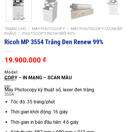
TRANG CHỦ
/
MÁY PHOTOCOPY
/
MÁY PHOTOCOPY CŨ (NHẬP
KHẨU)
/
PHOTOCOPY RICOH MỚI 90%
Ricoh MP 3554 Trắng Đen Renew 99%
19.900.000
₫
Model
:
COPY – IN MẠNG – SCAN MÀU
Ricoh
MP
Máy Photocopy kỹ thuật số, laser đen trắng
3554
Tốc độ: 35 trang/phút
Thời gian khởi động: 16 giây.
Thời gian in bản đầu tiên: 4.6 giây