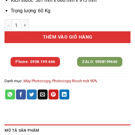
Kích thước: 587 mm x 680 mm x 913 mm.
Trọng lượng: 60 Kg
Ricoh MP 3554 Trắng Đen Renew 99% số lượng
THÊM VÀO GIỎ HÀNG
Phone: 0938.199.666
ZALO: 0938199666
Danh mục:
Máy Photocopy
,
Photocopy Ricoh mới 90%
MÔ TẢ SẢN PHẨM