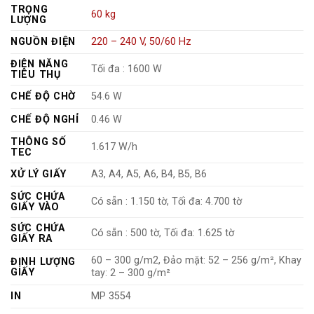
TRỌNG
60 kg
LƯỢNG
NGUỒN ĐIỆN
220 – 240 V, 50/60 Hz
ĐIỆN NĂNG
Tối đa : 1600 W
TIÊU THỤ
CHẾ ĐỘ CHỜ
54.6 W
CHẾ ĐỘ NGHỈ
0.46 W
THÔNG SỐ
1.617 W/h
TEC
XỬ LÝ GIẤY
A3, A4, A5, A6, B4, B5, B6
SỨC CHỨA
Có sẵn : 1.150 tờ, Tối đa: 4.700 tờ
GIẤY VÀO
SỨC CHỨA
Có sẵn : 500 tờ, Tối đa: 1.625 tờ
GIẤY RA
60 – 300 g/m2, Đảo mặt: 52 – 256 g/m², Khay
ĐỊNH LƯỢNG
GIẤY
tay: 2 – 300 g/m²
IN
MP 3554