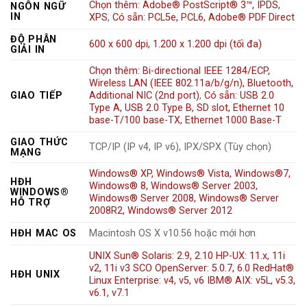
Chọn thêm: Adobe® PostScript® 3™, IPDS,
NGÔN NGỮ
IN
XPS
,
Có sẵn: PCL5e, PCL6, Adobe® PDF Direct
ĐỘ PHÂN
600 x 600 dpi, 1.200 x 1.200 dpi (tối đa)
GIẢI IN
Chọn thêm: Bi-directional IEEE 1284/ECP,
Wireless LAN (IEEE 802.11a/b/g/n), Bluetooth,
GIAO TIẾP
Additional NIC (2nd port)
,
Có sẵn: USB 2.0
Type A, USB 2.0 Type B, SD slot, Ethernet 10
base-T/100 base-TX, Ethernet 1000 Base-T
GIAO THỨC
TCP/IP (IP v4, IP v6), IPX/SPX (Tùy chọn)
MẠNG
Windows® XP, Windows® Vista, Windows®7,
HĐH
Windows® 8, Windows® Server 2003,
WINDOWS®
Windows® Server 2008, Windows® Server
HỖ TRỢ
2008R2, Windows® Server 2012
HĐH MAC OS
Macintosh OS X v10.56 hoặc mới hơn
UNIX Sun® Solaris: 2.9, 2.10 HP-UX: 11.x, 11i
v2, 11i v3 SCO OpenServer: 5.0.7, 6.0 RedHat®
HĐH UNIX
Linux Enterprise: v4, v5, v6 IBM® AIX: v5L, v5.3,
v6.1, v7.1