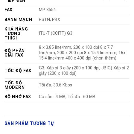
TIẾP ĐẾN
FAX
MP 3554
BẢNG MẠCH
PSTN, PBX
KHẢ NĂNG
ITU-T (CCITT) G3
TƯƠNG
THÍCH
8 x 3.85 line/mm, 200 x 100 dpi 8 x 7.7
ĐỘ PHÂN
line/mm, 200 x 200 dpi 8 x 15.4 line/mm, 16x
GIẢI FAX
15.4 line/mm 400 x 400 dpi (chọn thêm)
G3: Xấp xỉ 3 giây (200 x 100 dpi, JBIG) Xấp xỉ 2
TỐC ĐỘ FAX
giây (200 x 100 dpi)
TỐC ĐỘ
Tối đa: 33.6 Kbps
MODERN
BỘ NHỚ FAX
Có sẵn : 4 MB, Tối đa : 60 MB
SẢN PHẨM TƯƠNG TỰ