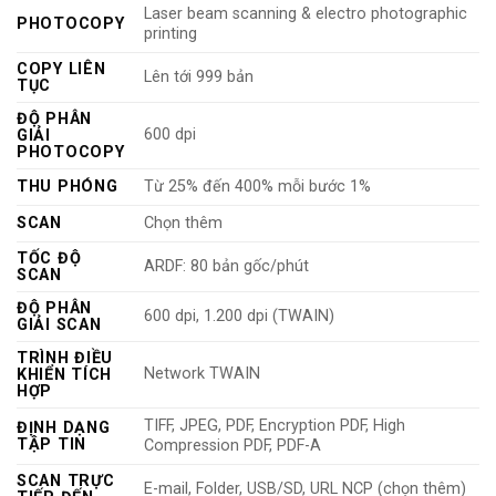
Laser beam scanning & electro photographic
PHOTOCOPY
printing
COPY LIÊN
Lên tới 999 bản
TỤC
ĐỘ PHÂN
600 dpi
GIẢI
PHOTOCOPY
THU PHÓNG
Từ 25% đến 400% mỗi bước 1%
SCAN
Chọn thêm
TỐC ĐỘ
ARDF: 80 bản gốc/phút
SCAN
ĐỘ PHÂN
600 dpi, 1.200 dpi (TWAIN)
GIẢI SCAN
TRÌNH ĐIỀU
Network TWAIN
KHIỂN TÍCH
HỢP
TIFF, JPEG, PDF, Encryption PDF, High
ĐỊNH DẠNG
TẬP TIN
Compression PDF, PDF-A
SCAN TRỰC
E-mail, Folder, USB/SD, URL NCP (chọn thêm)