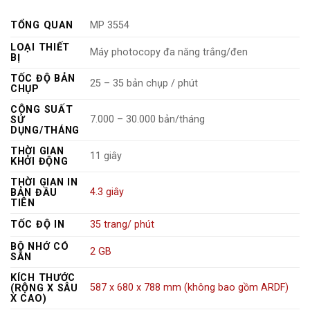
TỔNG QUAN
MP 3554
LOẠI THIẾT
Máy photocopy đa năng trắng/đen
BỊ
TỐC ĐỘ BẢN
25 – 35 bản chụp / phút
CHỤP
CÔNG SUẤT
7.000 – 30.000 bản/tháng
SỬ
DỤNG/THÁNG
THỜI GIAN
11 giây
KHỞI ĐỘNG
THỜI GIAN IN
4.3 giây
BẢN ĐẦU
TIÊN
TỐC ĐỘ IN
35 trang/ phút
BỘ NHỚ CÓ
2 GB
SẴN
KÍCH THƯỚC
587 x 680 x 788 mm (không bao gồm ARDF)
(RỘNG X SÂU
X CAO)