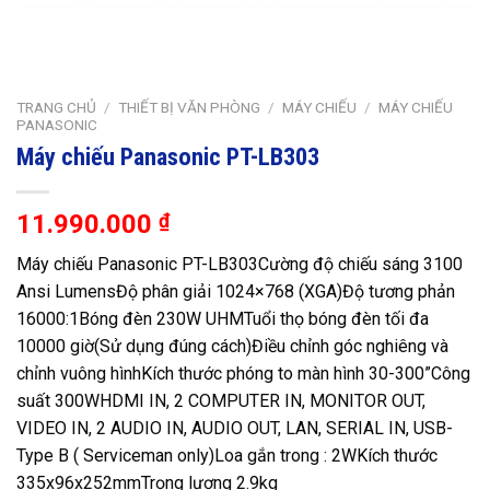
TRANG CHỦ
/
THIẾT BỊ VĂN PHÒNG
/
MÁY CHIẾU
/
MÁY CHIẾU
PANASONIC
Máy chiếu Panasonic PT-LB303
11.990.000
₫
Máy chiếu Panasonic PT-LB303
Cường độ chiếu sáng 3100
Ansi Lumens
Độ phân giải 1024×768 (XGA)
Độ tương phản
16000:1
Bóng đèn 230W UHM
Tuổi thọ bóng đèn tối đa
10000 giờ
(Sử dụng đúng cách)
Điều chỉnh góc nghiêng và
chỉnh vuông hình
Kích thước phóng to màn hình 30-300”
Công
suất 300W
HDMI IN, 2 COMPUTER IN, MONITOR OUT,
VIDEO IN, 2 AUDIO IN, AUDIO OUT, LAN, SERIAL IN, USB-
Type B ( Serviceman only)
Loa gắn trong : 2W
Kích thước
335x96x252mm
Trọng lượng 2.9kg