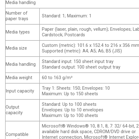
Media handling
Number of
Standard: 1; Maximum: 1
paper trays
Paper (laser, plain, rough, vellum); Envelopes; Lab
Media types
Cardstock; Postcards
Custom (metric): 101.6 x 152.4 to 216 x 356 mm
Media size
Supported (metric): A4; A5; A6; B5 (JIS)
Standard input: 150 sheet input tray
Media handling
Standard output: 100 sheet output tray
Media weight
60 to 163 g/m²
Tray 1: Sheets: 150; Envelopes: 10
Input capacity
Maximum: Up to 150 sheets
Standard: Up to 100 sheets
Output
Envelopes: Up to 10 envelopes
capacity
Maximum: Up to 100 sheets
Microsoft® Windows® 10, 8.1, 8, 7: 32/ 64-bit, 
available hard disk space, CDROM/DVD drive or
Compatible
Internet connection, Microsoft® Internet Explor