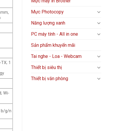
Mực máy in Brother
Mực Photocopy
5 mm,
m
Năng lượng xanh
PC máy tính - All in one
Sản phẩm khuyến mãi
Tai nghe - Loa - Webcam
-TX; 1
Thiết bị siêu thị
rgy
Thiết bị văn phòng
; Wi-
11b/g/n