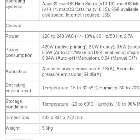
operating
Apple® macOS High Sierra (v10.13), macOS Mo
systems
(v10.14, macOS Catalina (v10.15), 2GB available
disk space, Internet required, USB.
General
Power
220 to 240 VAC (+/- 10%), 60 Hz/50 Hz, 2.7A
420W (active printing), 2.0W (ready), 0.5W (sleep
Power
0.5W (Auto Off/Wake on USB, enabled at shipme
consumption
0.04W (Auto-off/Manualon), 0.04 (Manual Off)
Acoustic power emissions: 6.7 B(A); Acoustic
Acoustics
pressure emissions: 54 dB(A)
Operating
Temperature: 15 to 32.5º C; Humidity: 30 to 70
environment
Storage
Temperature: -20 to 60°C; Humidity: 10 to 90% 
conditions
Dimensions
432 x 331 x 272 mm
Weight
5.6kg