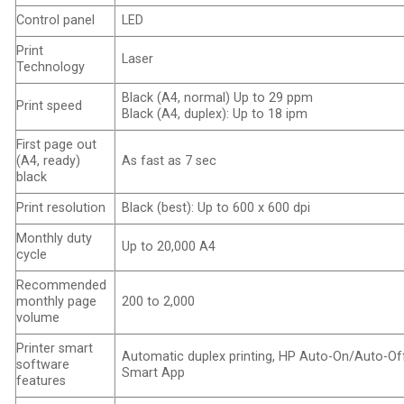
Control panel
LED
Print
Laser
Technology
Black (A4, normal) Up to 29 ppm
Print speed
Black (A4, duplex): Up to 18 ipm
First page out
(A4, ready)
As fast as 7 sec
black
Print resolution
Black (best): Up to 600 x 600 dpi
Monthly duty
Up to 20,000 A4
cycle
Recommended
monthly page
200 to 2,000
volume
Printer smart
Automatic duplex printing, HP Auto-On/Auto-Of
software
Smart App
features