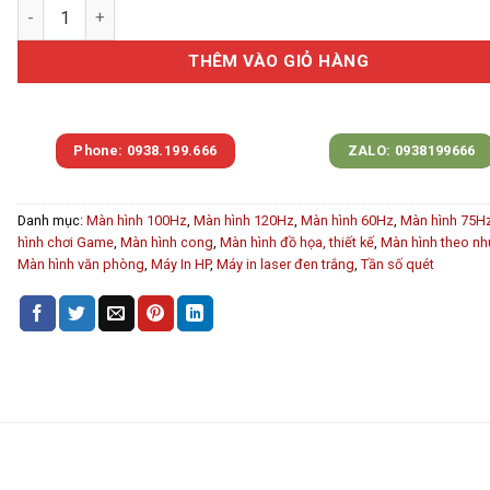
Máy in HP LaserJet M211dw (9YF83A) - (Chính Hãng) số lượng
THÊM VÀO GIỎ HÀNG
Phone: 0938.199.666
ZALO: 0938199666
Danh mục:
Màn hình 100Hz
,
Màn hình 120Hz
,
Màn hình 60Hz
,
Màn hình 75H
hình chơi Game
,
Màn hình cong
,
Màn hình đồ họa, thiết kế
,
Màn hình theo nh
Màn hình văn phòng
,
Máy In HP
,
Máy in laser đen trắng
,
Tần số quét