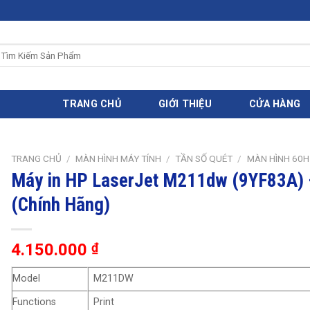
ìm
iếm:
TRANG CHỦ
GIỚI THIỆU
CỬA HÀNG
TRANG CHỦ
/
MÀN HÌNH MÁY TÍNH
/
TẦN SỐ QUÉT
/
MÀN HÌNH 60H
Máy in HP LaserJet M211dw (9YF83A) 
(Chính Hãng)
4.150.000
₫
Model
M211DW
Functions
Print