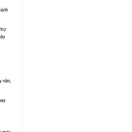
cảnh
trợ
iệu
y nền,