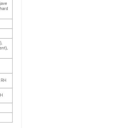
jave
 hard
),
nt),
% RH
RH