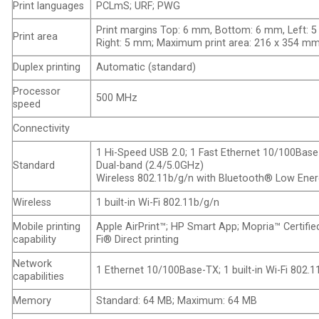
Print languages
PCLmS; URF; PWG
Print margins Top: 6 mm, Bottom: 6 mm, Left: 
Print area
Right: 5 mm; Maximum print area: 216 x 354 m
Duplex printing
Automatic (standard)
Processor
500 MHz
speed
Connectivity
1 Hi-Speed USB 2.0; 1 Fast Ethernet 10/100Base
Standard
Dual-band (2.4/5.0GHz)
Wireless 802.11b/g/n with Bluetooth® Low Ene
Wireless
1 built-in Wi-Fi 802.11b/g/n
Mobile printing
Apple AirPrint™; HP Smart App; Mopria™ Certified
capability
Fi® Direct printing
Network
1 Ethernet 10/100Base-TX; 1 built-in Wi-Fi 802.
capabilities
Memory
Standard: 64 MB; Maximum: 64 MB