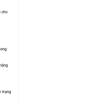
m
cho
trong
h trạng