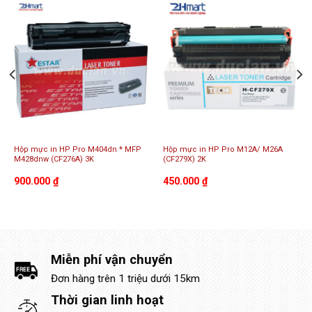
Hộp mực in HP Pro M404dn * MFP
Hộp mực in HP Pro M12A/ M26A
M428dnw (CF276A) 3K
(CF279X) 2K
900.000
₫
450.000
₫
Miễn phí vận chuyển
Đơn hàng trên 1 triệu dưới 15km
Thời gian linh hoạt