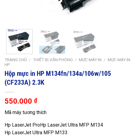
TRANG CHỦ
/
THIẾT BỊ VĂN PHÒNG
/
MỰC MÁY IN
/
MỰC MÁY IN
HP
Hộp mực in HP M134fn/134a/106w/105
(CF233A) 2.3K
550.000
₫
Mã máy tương thích
Hp LaserJet ProHp LaserJet Ultra MFP M134
Hp LaserJet Ultra MFP M133