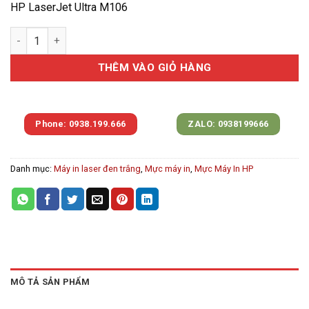
HP LaserJet Ultra M106
Hộp mực in HP M134fn/134a/106w/105 (CF233A) 2.3K số lượng
THÊM VÀO GIỎ HÀNG
Phone: 0938.199.666
ZALO: 0938199666
Danh mục:
Máy in laser đen trắng
,
Mực máy in
,
Mực Máy In HP
MÔ TẢ SẢN PHẨM