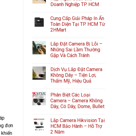
Doanh Nghiệp TP. HCM
Cung Cấp Giải Pháp In Ấn
Toàn Diện Tại TP. HCM Từ
2HMart
Lắp Đặt Camera Bị Lỗi –
Những Sai Lầm Thường
Gặp Và Cách Tránh
Dịch Vụ Lắp Đặt Camera
Không Dây – Tiện Lợi,
Thẩm Mỹ, Hiệu Quả
Phân Biệt Các Loại
Camera – Camera Không
Dây, Có Dây, Dome, Bullet
háp
Lắp Camera Hikvision Tại
ông đơn
HCM Bảo Hành – Hỗ Trợ
2 Năm
 khiến