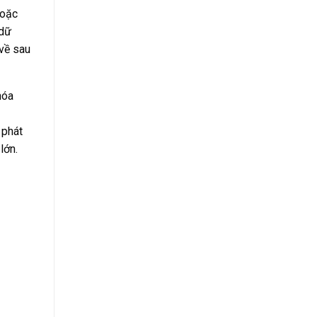
hoặc
 dữ
 về sau
hóa
 phát
lớn.