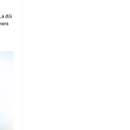
Là đối
amera