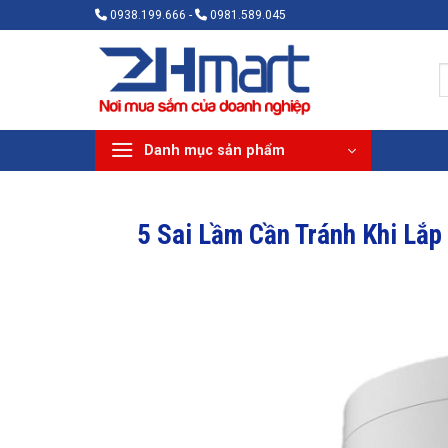
Bỏ
0938.199.666 -
0981.589.045
qua
nội
T
dung
k
Danh mục sản phẩm
5 Sai Lầm Cần Tránh Khi Lắ