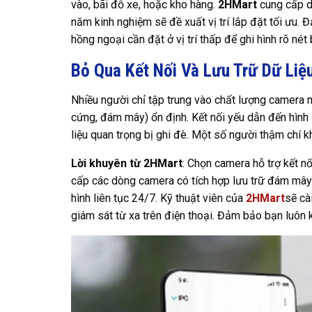
vào, bãi đỗ xe, hoặc kho hàng.
2HMart
cung cấp dị
năm kinh nghiệm sẽ đề xuất vị trí lắp đặt tối ưu
hồng ngoại cần đặt ở vị trí thấp để ghi hình rõ né
Bỏ Qua Kết Nối Và Lưu Trữ Dữ Liệ
Nhiều người chỉ tập trung vào chất lượng camera m
cứng, đám mây) ổn định. Kết nối yếu dẫn đến hình ả
liệu quan trọng bị ghi đè. Một số người thậm chí 
Lời khuyên từ 2HMart
: Chọn camera hỗ trợ kết n
cấp các dòng camera có tích hợp lưu trữ đám mây
hình liên tục 24/7. Kỹ thuật viên của
2HMart
sẽ cà
giám sát từ xa trên điện thoại. Đảm bảo bạn luôn 