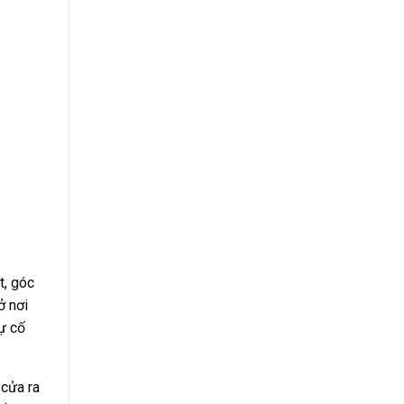
t, góc
ở nơi
sự cố
 cửa ra