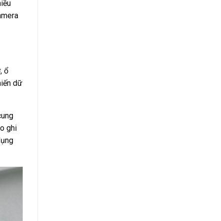
hiều
camera
, ổ
hiến dữ
ung
o ghi
dụng