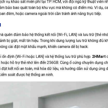
ch vụ khảo sát miễn phí tại TP. HCM, với đội ngũ kỹ thuật viên n
. Đảm bảo bao quát toàn bộ khu vực mà không có điểm mù. Ví dụ, 
t ban đêm, hoặc camera ngoài trời cần tránh ánh nắng trực tiếp.
u
à quên đảm bảo hệ thống kết nối (Wi-Fi, LAN) và lưu trữ (thẻ nhớ
nh bị giật, mất tín hiệu. Trong khi dung lượng lưu trữ không đủ k
không cài đặt mật khẩu mạnh, khiến camera dễ bị hack.
ối ổn định (Wi-Fi hoặc LAN) và hệ thống lưu trữ phù hợp.
2HMart
c
 hoặc hỗ trợ thẻ nhớ lên đến 256GB. Cùng ổ cứng chuyên dụng ch
i đặt kết nối an toàn, mã hóa dữ liệu, và hướng dẫn sử dụng ứng 
kiểm soát được hệ thống an ninh.