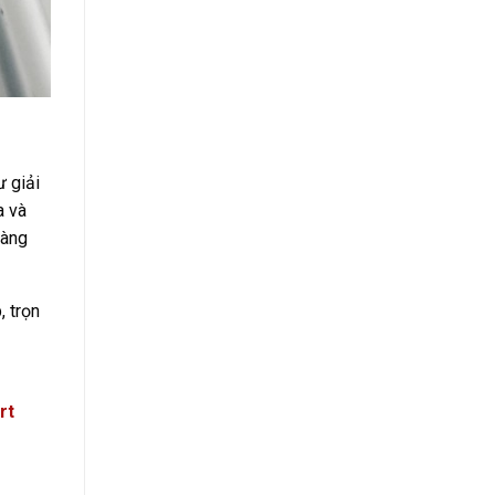
ư giải
a và
hàng
, trọn
rt