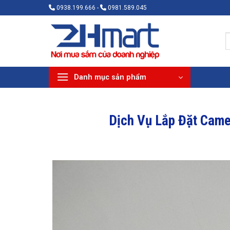
Bỏ
0938.199.666 -
0981.589.045
qua
nội
T
dung
k
Danh mục sản phẩm
Dịch Vụ Lắp Đặt Came