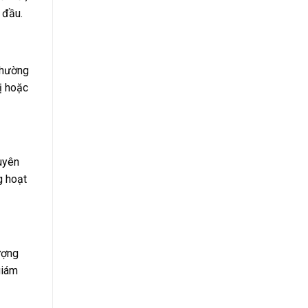
 đầu.
 thường
ị hoặc
uyên
g hoạt
ượng
giám