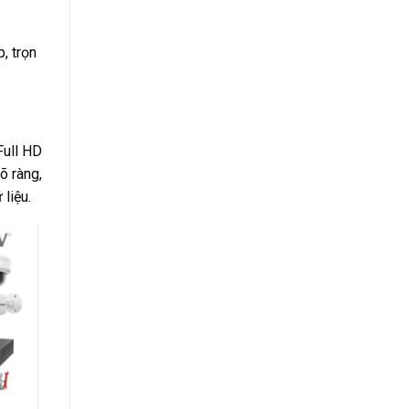
, trọn
Full HD
õ ràng,
liệu.