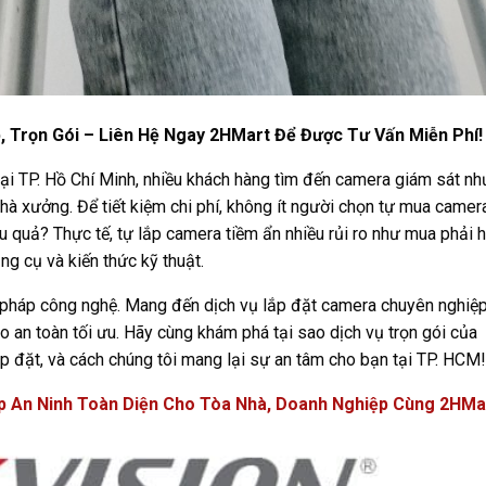
 Trọn Gói – Liên Hệ Ngay 2HMart Để Được Tư Vấn Miễn Phí!
ại TP. Hồ Chí Minh, nhiều khách hàng tìm đến camera giám sát nh
hà xưởng. Để tiết kiệm chi phí, không ít người chọn tự mua camer
ệu quả? Thực tế, tự lắp camera tiềm ẩn nhiều rủi ro như mua phải 
g cụ và kiến thức kỹ thuật.
i pháp công nghệ. Mang đến dịch vụ lắp đặt camera chuyên nghiệp
ảo an toàn tối ưu. Hãy cùng khám phá tại sao dịch vụ trọn gói của
ắp đặt, và cách chúng tôi mang lại sự an tâm cho bạn tại TP. HCM!
p An Ninh Toàn Diện Cho Tòa Nhà, Doanh Nghiệp Cùng 2HMa