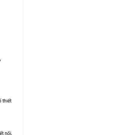
y
 thiết
t nối,