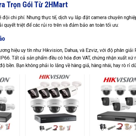
ra Trọn Gói Từ 2HMart
 đội chi phí. Nhưng thực tế, dịch vụ lắp đặt camera chuyên nghiệp
ải quyết triệt để các rủi ro trên và đảm bảo an toàn tối ưu:
ảo
ơng hiệu uy tín như Hikvision, Dahua, và Ezviz, với độ phân giải 
P66. Tất cả sản phẩm đều có hóa đơn VAT, chứng nhận xuất xứ r
bền. Bạn không phải lo lắng về hàng giả, hàng nhái, hay rò rỉ dữ 