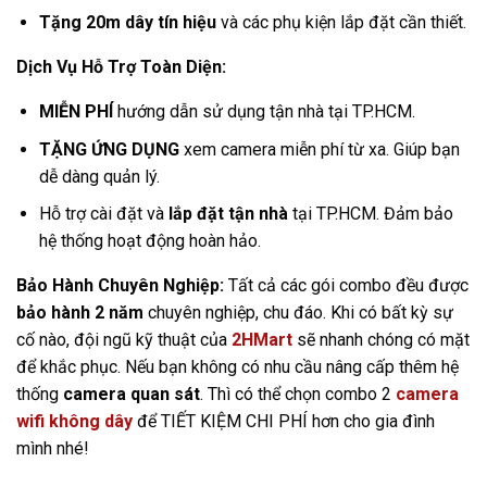
Tặng 20m dây tín hiệu
và các phụ kiện lắp đặt cần thiết.
Dịch Vụ Hỗ Trợ Toàn Diện:
MIỄN PHÍ
hướng dẫn sử dụng tận nhà tại TP.HCM.
TẶNG ỨNG DỤNG
xem camera miễn phí từ xa. Giúp bạn
dễ dàng quản lý.
Hỗ trợ cài đặt và
lắp đặt tận nhà
tại TP.HCM. Đảm bảo
hệ thống hoạt động hoàn hảo.
Bảo Hành Chuyên Nghiệp:
Tất cả các gói combo đều được
bảo hành 2 năm
chuyên nghiệp, chu đáo. Khi có bất kỳ sự
cố nào, đội ngũ kỹ thuật của
2HMart
sẽ nhanh chóng có mặt
để khắc phục. Nếu bạn không có nhu cầu nâng cấp thêm hệ
thống
camera quan sát
. Thì có thể chọn combo 2
camera
wifi không dây
để TIẾT KIỆM CHI PHÍ hơn cho gia đình
mình nhé!