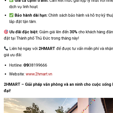
Giá cả cạnh tranh:
Cam kết mức giá hợp lý nhất với nhiề
dịch vụ linh hoạt.
Bảo hành dài hạn:
Chính sách bảo hành và hỗ trợ kỹ thu
lắp đặt tận tâm.
Ưu đãi đặc biệt:
Giảm giá lên đến
30%
cho khách hàng đăn
đặt tại Thành phố Thủ Đức trong tháng này!
Liên hệ ngay với
2HMART
để được tư vấn miễn phí và nhậ
giá ưu đãi:
Hotline: 𝟬𝟵38199666
Website:
www.2hmart.vn
2HMART – Giải pháp văn phòng và an ninh cho cuộc sống 
đại!