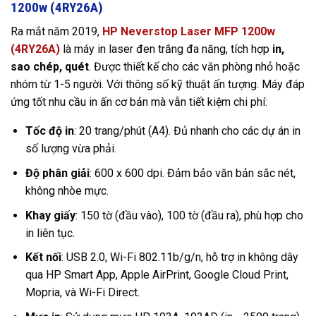
1200w (4RY26A)
Ra mắt năm 2019,
HP Neverstop Laser MFP 1200w
(4RY26A)
là máy in laser đen trắng đa năng, tích hợp
in,
sao chép, quét
. Được thiết kế cho các văn phòng nhỏ hoặc
nhóm từ 1-5 người. Với thông số kỹ thuật ấn tượng. Máy đáp
ứng tốt nhu cầu in ấn cơ bản mà vẫn tiết kiệm chi phí:
Tốc độ in
: 20 trang/phút (A4). Đủ nhanh cho các dự án in
số lượng vừa phải.
Độ phân giải
: 600 x 600 dpi. Đảm bảo văn bản sắc nét,
không nhòe mực.
Khay giấy
: 150 tờ (đầu vào), 100 tờ (đầu ra), phù hợp cho
in liên tục.
Kết nối
: USB 2.0, Wi-Fi 802.11b/g/n, hỗ trợ in không dây
qua HP Smart App, Apple AirPrint, Google Cloud Print,
Mopria, và Wi-Fi Direct.