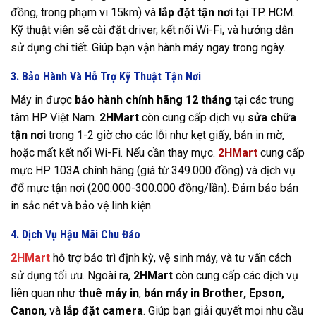
đồng, trong phạm vi 15km) và
lắp đặt tận nơi
tại TP. HCM.
Kỹ thuật viên sẽ cài đặt driver, kết nối Wi-Fi, và hướng dẫn
sử dụng chi tiết. Giúp bạn vận hành máy ngay trong ngày.
3. Bảo Hành Và Hỗ Trợ Kỹ Thuật Tận Nơi
Máy in được
bảo hành chính hãng 12 tháng
tại các trung
tâm HP Việt Nam.
2HMart
còn cung cấp dịch vụ
sửa chữa
tận nơi
trong 1-2 giờ cho các lỗi như kẹt giấy, bản in mờ,
hoặc mất kết nối Wi-Fi. Nếu cần thay mực.
2HMart
cung cấp
mực HP 103A chính hãng (giá từ 349.000 đồng) và dịch vụ
đổ mực tận nơi (200.000-300.000 đồng/lần). Đảm bảo bản
in sắc nét và bảo vệ linh kiện.
4. Dịch Vụ Hậu Mãi Chu Đáo
2HMart
hỗ trợ bảo trì định kỳ, vệ sinh máy, và tư vấn cách
sử dụng tối ưu. Ngoài ra,
2HMart
còn cung cấp các dịch vụ
liên quan như
thuê máy in
,
bán máy in Brother, Epson,
Canon
, và
lắp đặt camera
. Giúp bạn giải quyết mọi nhu cầu