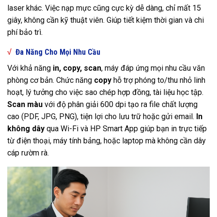
laser khác. Việc nạp mực cũng cực kỳ dễ dàng, chỉ mất 15
giây, không cần kỹ thuật viên. Giúp tiết kiệm thời gian và chi
phí bảo trì.
√
Đa Năng Cho Mọi Nhu Cầu
Với khả năng
in, copy, scan
, máy đáp ứng mọi nhu cầu văn
phòng cơ bản. Chức năng
copy
hỗ trợ phóng to/thu nhỏ linh
hoạt, lý tưởng cho việc sao chép hợp đồng, tài liệu học tập.
Scan màu
với độ phân giải 600 dpi tạo ra file chất lượng
cao (PDF, JPG, PNG), tiện lợi cho lưu trữ hoặc gửi email.
In
không dây
qua Wi-Fi và HP Smart App giúp bạn in trực tiếp
từ điện thoại, máy tính bảng, hoặc laptop mà không cần dây
cáp rườm rà.