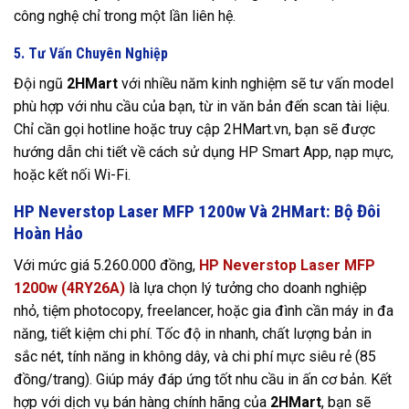
công nghệ chỉ trong một lần liên hệ.
5. Tư Vấn Chuyên Nghiệp
Đội ngũ
2HMart
với nhiều năm kinh nghiệm sẽ tư vấn model
phù hợp với nhu cầu của bạn, từ in văn bản đến scan tài liệu.
Chỉ cần gọi hotline hoặc truy cập 2HMart.vn, bạn sẽ được
hướng dẫn chi tiết về cách sử dụng HP Smart App, nạp mực,
hoặc kết nối Wi-Fi.
HP Neverstop Laser MFP 1200w Và 2HMart: Bộ Đôi
Hoàn Hảo
Với mức giá 5.260.000 đồng,
HP Neverstop Laser MFP
1200w (4RY26A)
là lựa chọn lý tưởng cho doanh nghiệp
nhỏ, tiệm photocopy, freelancer, hoặc gia đình cần máy in đa
năng, tiết kiệm chi phí. Tốc độ in nhanh, chất lượng bản in
sắc nét, tính năng in không dây, và chi phí mực siêu rẻ (85
đồng/trang). Giúp máy đáp ứng tốt nhu cầu in ấn cơ bản. Kết
hợp với dịch vụ bán hàng chính hãng của
2HMart
, bạn sẽ