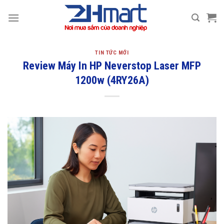
Bỏ
qua
nội
dung
TIN TỨC MỚI
Review Máy In HP Neverstop Laser MFP
1200w (4RY26A)