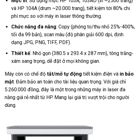
Mực in
: Sử dụng mực HP 103A, 103AD (in ~2500 trang)
và HP 104A (drum ~20.000 trang), tiết kiệm tới 80% chi
phí mực so với máy in laser thông thường.
Chức năng đa năng
: Copy (phóng to/thu nhỏ 25%-400%,
tối đa 99 bản), scan màu (độ phân giải 600 dpi, định
dạng JPG, PNG, TIFF, PDF).
Thiết kế
: Nhỏ gọn (380.5 x 293.4 x 287 mm), tông trắng-
xám sang trọng, dễ đặt ở mọi không gian.
Máy còn có chế độ
tắt/mở tự động
tiết kiệm điện và
in bảo
mật
. Đảm bảo an toàn cho tài liệu quan trọng. Với giá chỉ
5.260.000 đồng, đây là một trong những máy in laser đa
năng giá rẻ nhất từ HP. Mang lại giá trị vượt trội cho người
dùng.